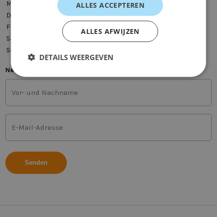
Montag
08:00 - 20:00
ALLES ACCEPTEREN
Donnerstag
08:00 - 20:00
Freitag
08:00 - 17:00
ALLES AFWIJZEN
Samstag
10:00 - 14:00
Sonntag
-
DETAILS WEERGEVEN
Newsletter
Vor-
und
Nachname
(Erforderlich)
E-
Mail-
Adresse
(Erforderlich)