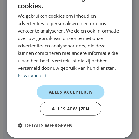
*
cookies.
Telefoonnummer
We gebruiken cookies om inhoud en
*
advertenties te personaliseren en om ons
Looptijd
verkeer te analyseren. We delen ook informatie
over uw gebruik van onze site met onze
advertentie- en analysepartners, die deze
kunnen combineren met andere informatie die
Kilometrage
u aan hen heeft verstrekt of die zij hebben
verzameld door uw gebruik van hun diensten.
Privacybeleid
Extra opties
ALLES ACCEPTEREN
KM-registratie
Brandstofpas
Binnen 24 uur
Leveren op locatie
ALLES AFWIJZEN
leverbaar
(+97,50 ex. btw)
DETAILS WEERGEVEN
Opmerkingen