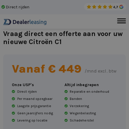
Direct rijden
Gee
Vraag direct een offerte aan voor uw
nieuwe Citroën C1
Vanaf €
449
/mnd excl. btw
Onze USP's
Altijd inbegrepen
Direct rijden
Reparatie en onderhoud
Per maand opzegbaar
Banden
Laagste prijsgarantie
Verzekering
Geen jaarcijfers nodig
Wegenbelasting
Levering op locatie
Schadeherstel