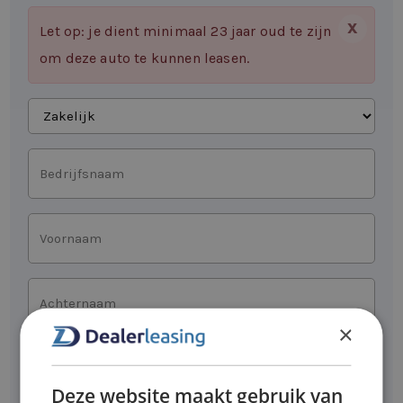
X
Let op: je dient minimaal 23 jaar oud te zijn
om deze auto te kunnen leasen.
Aanvragen
als
Bedrijfsnaam
Voornaam
Achternaam
*
×
E-
mailadres
Deze website maakt gebruik van