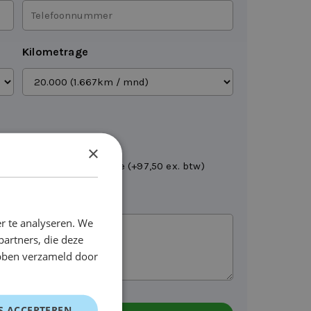
Telefoonnummer
*
Kilometrage
Brandstofpas
×
Leveren op locatie (+97,50 ex. btw)
r te analyseren. We
partners, die deze
ebben verzameld door
S ACCEPTEREN