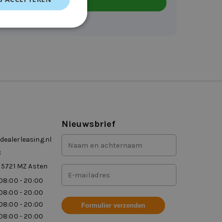
Nieuwsbrief
Voor-
ealerleasing.nl
en
8
achternaam
 5721 MZ Asten
Mailadres
(Vereist)
08:00 - 20:00
(Vereist)
08:00 - 20:00
08:00 - 20:00
08:00 - 20:00