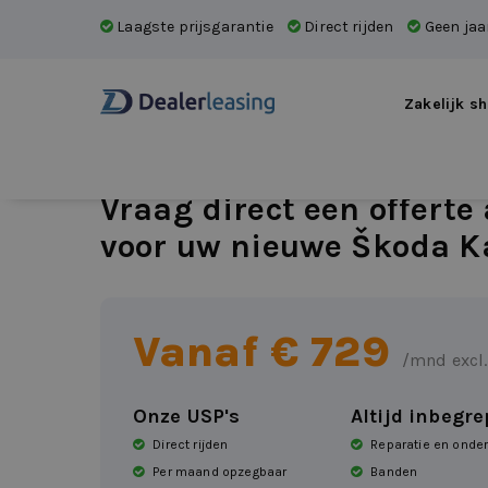
Laagste prijsgarantie
Direct rijden
Geen jaar
Zakelijk sh
Vraag direct een offerte
voor uw nieuwe Škoda K
Vanaf €
729
/mnd excl
Onze USP's
Altijd inbegr
Direct rijden
Reparatie en onde
Per maand opzegbaar
Banden