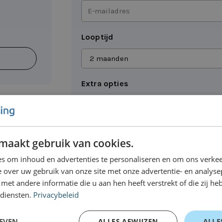
E-
mailadres
Looptijd
*
Extra opties
KM-registratie
Binnen 24 uur leverbaar
maakt gebruik van cookies.
Opmerkingen
s om inhoud en advertenties te personaliseren en om ons verkee
 over uw gebruik van onze site met onze advertentie- en analyse
et andere informatie die u aan hen heeft verstrekt of die zij h
 diensten.
Privacybeleid
EVEN
ALLES AFWIJZEN
ALLE