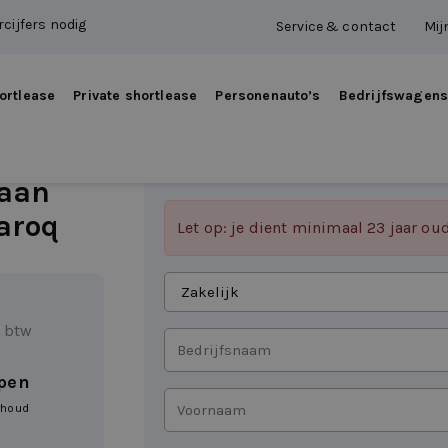
cijfers nodig
Service & contact
Mij
ortlease
Private shortlease
Personenauto’s
Bedrijfswagen
 aan
aroq
Let op: je dient minimaal 23 jaar ou
Aanvragen
als
. btw
Bedrijfsnaam
epen
Voornaam
rhoud