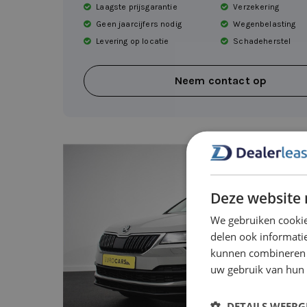
Laagste prijsgarantie
Verzekering
Geen jaarcijfers nodig
Wegenbelasting
Levering op locatie
Schadeherstel
Neem contact op
Deze website 
We gebruiken cookie
delen ook informatie
kunnen combineren m
uw gebruik van hun
DETAILS WEERG