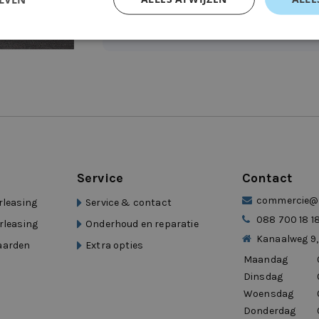
Service
Contact
commercie@d
rleasing
Service & contact
088 700 18 1
rleasing
Onderhoud en reparatie
Kanaalweg 9,
aarden
Extra opties
Maandag
Dinsdag
Woensdag
Donderdag