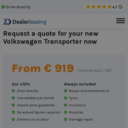
Drive directly
No 
Request a quote for your new
Volkswagen Transporter now
From €
919
/month excl. VAT
Our USPs
Always included
Drive directly
Repair and maintenance
Cancellable per month
Tyres
Lowest price guarantee
Insurance
No annual figures required
Road tax
Delivery on location
Damage repair