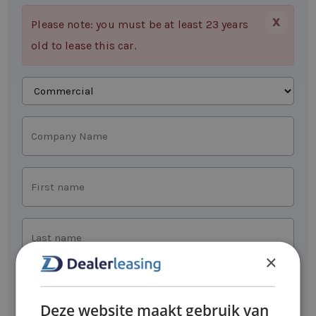
X
Please note: you must be at least 23 years
old to lease this car.
Requests
as
Company
Name
First
name
Last
name
×
*
E-
mail
Deze website maakt gebruik van