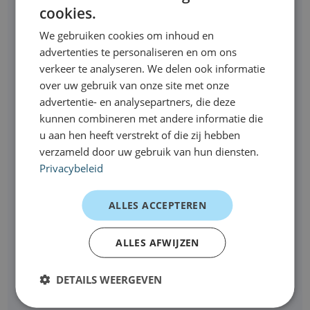
address
cookies.
phone
*
number
We gebruiken cookies om inhoud en
advertenties te personaliseren en om ons
*
Duration
verkeer te analyseren. We delen ook informatie
over uw gebruik van onze site met onze
advertentie- en analysepartners, die deze
kunnen combineren met andere informatie die
Mileage
u aan hen heeft verstrekt of die zij hebben
verzameld door uw gebruik van hun diensten.
Privacybeleid
Extra options
ALLES ACCEPTEREN
KM registration
Fuel pass
Available within 24
Delivery on location
ALLES AFWIJZEN
hours
(+97.50 excl. VAT)
DETAILS WEERGEVEN
Comments