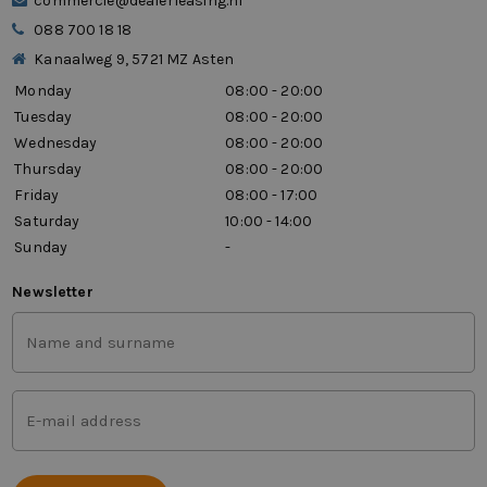
commercie@dealerleasing.nl
088 700 18 18
Kanaalweg 9, 5721 MZ Asten
Monday
08:00 - 20:00
Tuesday
08:00 - 20:00
Wednesday
08:00 - 20:00
Thursday
08:00 - 20:00
Friday
08:00 - 17:00
Saturday
10:00 - 14:00
Sunday
-
Newsletter
First
and
last
name
Mail
(Vereist)
address
(Vereist)