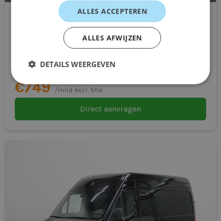
ALLES ACCEPTEREN
Renault Kadjar
ALLES AFWIJZEN
SUV
Automaat
DETAILS WEERGEVEN
Vanaf
€749
/mnd excl. btw
Direct aanvragen