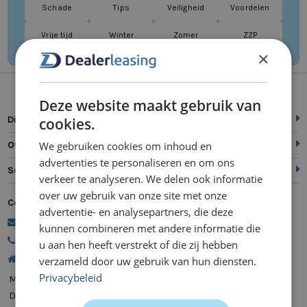
Schade
Tips
Veiligheid
Voordelen
Vrije tijd
Winter
Zomer
ZZP
×
Deze website maakt gebruik van
Direct naar
cookies.
We gebruiken cookies om inhoud en
Over ons
advertenties te personaliseren en om ons
Service
verkeer te analyseren. We delen ook informatie
over uw gebruik van onze site met onze
Contact
advertentie- en analysepartners, die deze
commercie@dealerleasing.nl
kunnen combineren met andere informatie die
088 700 18 18
u aan hen heeft verstrekt of die zij hebben
Kanaalweg 9, 5721 MZ Asten
verzameld door uw gebruik van hun diensten.
Privacybeleid
Maandag
08:00 - 20:00
Dinsdag
08:00 - 20:00