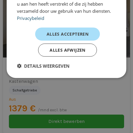
u aan hen heeft verstrekt of die zij hebben
verzameld door uw gebruik van hun diensten.
Privacybeleid
ALLES ACCEPTEREN
ALLES AFWIJZEN
DETAILS WEERGEVEN
Opel Movano
Kastenwagen
Schaltgetriebe
Aus
1379 €
/mnd excl. btw
Direkt bewerben