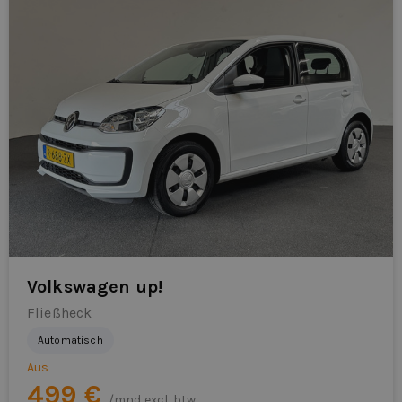
Volkswagen up!
Fließheck
Automatisch
Aus
499 €
/mnd excl. btw