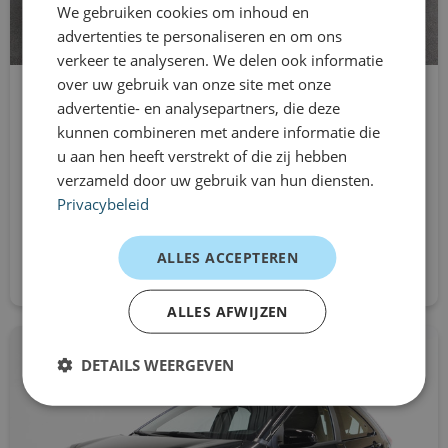
We gebruiken cookies om inhoud en
advertenties te personaliseren en om ons
verkeer te analyseren. We delen ook informatie
over uw gebruik van onze site met onze
Kia Picanto
advertentie- en analysepartners, die deze
Fließheck
kunnen combineren met andere informatie die
u aan hen heeft verstrekt of die zij hebben
Schaltgetriebe
verzameld door uw gebruik van hun diensten.
Aus
Privacybeleid
479 €
/mnd excl. btw
ALLES ACCEPTEREN
Direkt bewerben
ALLES AFWIJZEN
DETAILS WEERGEVEN