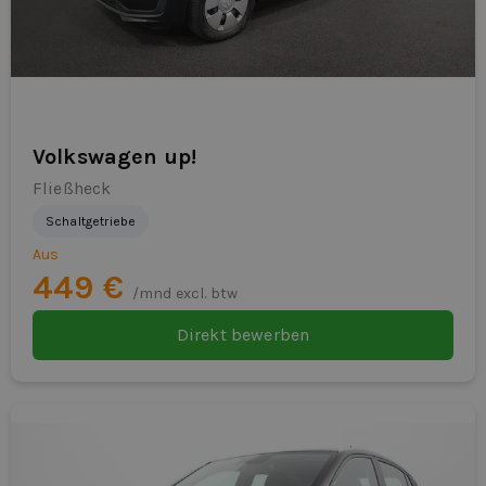
Volkswagen up!
Fließheck
Schaltgetriebe
Aus
449 €
/mnd excl. btw
Direkt bewerben