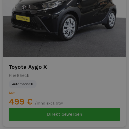
Toyota Aygo X
Fließheck
Automatisch
Aus
499 €
/mnd excl. btw
Direkt bewerben