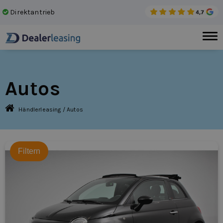
Direktantrieb
Kei
Autos
Händlerleasing
/
Autos
Filtern