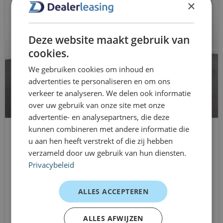
×
vorübergehend ein Fahrzeug benötigen, beispielsweise
Radio
für den Arbeitsweg, als Ersatzfahrzeug oder für eine
RDW-Gebühren
Deze website maakt gebruik van
vorübergehende berufliche oder private Nutzung. Sie
cookies.
fahren ohne langfristige Verpflichtungen und können
Regensensor
We gebruiken cookies om inhoud en
Ihren Leasingvertrag flexibel an Ihre sich ändernden
Start/Stop-System
advertenties te personaliseren en om ons
Bedürfnisse anpassen. So bleiben Ihre
verkeer te analyseren. We delen ook informatie
geschwindigkeitsabhängige Servolenkung
Mobilitätsvereinbarungen transparent und flexibel.
over uw gebruik van onze site met onze
Die Vorteile des Händlerleasings für
advertentie- en analysepartners, die deze
verstellbarer Lenker
Sie
kunnen combineren met andere informatie die
Telefonintegration
u aan hen heeft verstrekt of die zij hebben
Hyundai i10
Direkt vom Lager fahren
verzameld door uw gebruik van hun diensten.
Fließheck
hitzebeständiges Glas
Flexible Laufzeiten von 1 bis 12 Monaten
Privacybeleid
Schaltgetriebe
Seitenairbag(s) für
Keine langfristigen Verpflichtungen
Aus
ALLES ACCEPTEREN
449 €
Transparente Kostenstruktur
/mnd excl. btw
Geeignet für geschäftliche und private Nutzung
ALLES AFWIJZEN