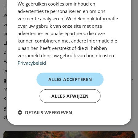
We gebruiken cookies om inhoud en
Hybridvariante. 2017 folgte der Plug-in-Hybrid, bevor
advertenties te personaliseren en om ons
2018 auch eine vollelektrisch angetriebene Variante
verkeer te analyseren. We delen ook informatie
vorgestellt wurde.
Kia Niro
verfügbar wurde. Die
over uw gebruik van onze site met onze
advertentie- en analysepartners, die deze
südkoreanische Marke bedient mit der
Niro
auch
kunnen combineren met andere informatie die
Liebhaber von Crossovern oder Mini-SUVs. Das Auto
u aan hen heeft verstrekt of die zij hebben
bietet dank eines leistungsstarken Elektromotors viel
verzameld door uw gebruik van hun diensten.
Fahrkomfort. Wenn Sie also ein Geschäftsfahrer sind und
Privacybeleid
ein Elektroauto suchen, dann ist die
Kia Niro
sehr gut
ALLES ACCEPTEREN
geeignet. Bei Dealerleasing können Sie
Niro
kurzfristiger
Mietvertrag. Somit fällt für Sie am Ende nur noch der
ALLES AFWIJZEN
Kraftstoff separat an. Unsere Leasingberater beraten Sie
gerne zum Fahren von Elektro- oder Hybridautos,
DETAILS WEERGEVEN
einschließlich der
Kia Niro
.