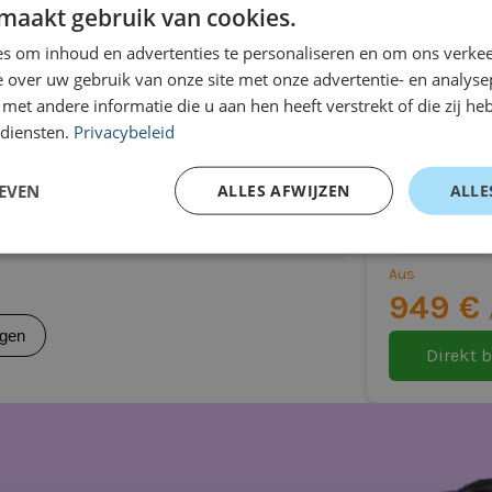
kraftwagen
igen
maakt gebruik van cookies.
s om inhoud en advertenties te personaliseren en om ons verkee
)
 over uw gebruik van onze site met onze advertentie- en analyse
et andere informatie die u aan hen heeft verstrekt of die zij h
hrung)
 diensten.
Privacybeleid
 + Festplatte
Tesla Mod
)
EVEN
ALLES AFWIJZEN
ALLE
Fließheck
Automatisch
Aus
949 €
CLA ideal für Sie ist
igen
Direkt 
d
ogie