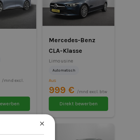
Mercedes-Benz
CLA-Klasse
Limousine
Automatisch
€
/mnd excl.
Aus
999 €
/mnd excl. btw
bewerben
Direkt bewerben
×