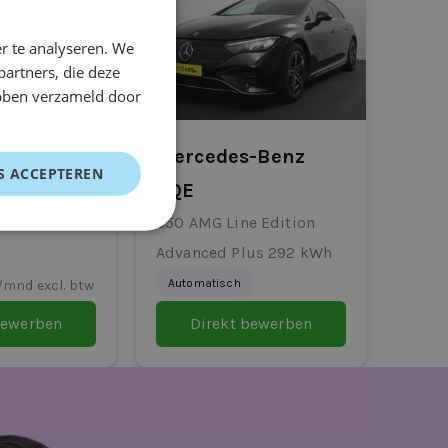
r te analyseren. We
partners, die deze
ebben verzameld door
el 3
Mercedes-Benz
S ACCEPTEREN
EQE
350 AMG Line Edition
Advanced Plus 292 kWh
Automatisch
/mnd excl. btw
bewerben
Direkt bewerben