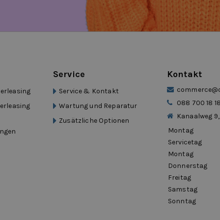
ng
ise
Service
Kontakt
commerce@de
erleasing
Service & Kontakt
Der flexible Zeitrahmen war ideal.“
088 700 18 1
lerleasing
Wartung und Reparatur
Kanaalweg 9,
Zusätzliche Optionen
Montag
ungen
tragslaufzeit. Genau das, was ich
Servicetag
Montag
Donnerstag
Freitag
auch auf längeren Strecken.“
Samstag
r Mobilität
Sonntag
xible Vereinbarungen.