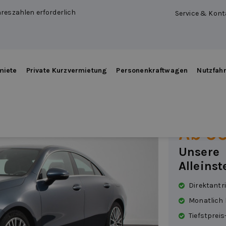
reszahlen erforderlich
Service & Kont
miete
Private Kurzvermietung
Personenkraftwagen
Nutzfah
Merce
Benzin
|
Automa
Ab 9
Unsere
Alleins
Direktantr
Monatlich
Tiefstpreis