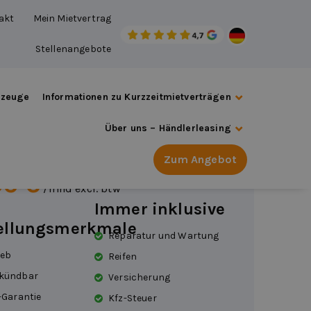
akt
Mein Mietvertrag
Stellenangebote
rzeuge
Informationen zu Kurzzeitmietverträgen
des-Benz CLA-Klasse
Über uns – Händlerleasing
tisch
Zum Angebot
99 €
/mnd excl. btw
Immer inklusive
tellungsmerkmale
Reparatur und Wartung
ieb
Reifen
 kündbar
Versicherung
-Garantie
Kfz-Steuer