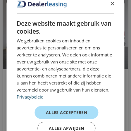
×
Außenspiegel
und Last üblicherweise bei etwa 1:14 bis 1:16 (7,0 – 7,3
l/100 km).
Außenspiegel in Wagenfarbe
Deze website maakt gebruik van
Der tatsächliche Verbrauch hängt vom Nutzungsprofil,
in Wagenfarbe lackierte Stoßstangen
cookies.
der Auslastung und dem Fahrstil ab.
Zuverlässigkeit und Wartung
We gebruiken cookies om inhoud en
Zentralverriegelung mit Fernbedienung
advertenties te personaliseren en om ons
Robuste und widerstandsfähige Konstruktion für
verbundene Dienste
verkeer te analyseren. We delen ook informatie
intensive Arbeitsbelastung.
over uw gebruik van onze site met onze
DAB-Empfänger
advertentie- en analysepartners, die deze
Wartung und Ersatzteile sind über das große Ford-
kunnen combineren met andere informatie die
elektrische Fensterheber für
Händlernetz flächendeckend erhältlich.
u aan hen heeft verstrekt of die zij hebben
Volkswagen Transporter
Verteiler- und Abgasrückführungssysteme werden
verzameld door uw gebruik van hun diensten.
elektronische Bremskraftverteilung
L2H1 Doppelkabine
gelegentlich als wichtiger Aspekt bei intensiver
Privacybeleid
Automatisch
Elektronisches Stabilitätsprogramm
Stadtnutzung erwähnt (nicht spezifisch für den Transit,
Aus
ALLES ACCEPTEREN
aber relevant für moderne Dieselmotoren). (Allgemeines
Berganfahrfunktion
994 €
/mnd excl. btw
Wissen über Nutzfahrzeuge)
Lederlenkrad
ALLES AFWIJZEN