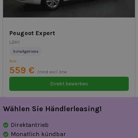
wie zum Beispiel:
Der Mobilitätsfinanzierer
oder
anderen Leasinggesellschaften.
Peugeot Expert
L2H1
Schaltgetriebe
Aus
559 €
/mnd excl. btw
Direkt bewerben
Wählen Sie Händlerleasing!
Direktantrieb
Monatlich kündbar