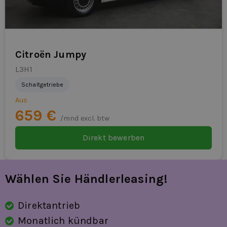
maximaler Flexibilität losfahren.
Citroën Jumpy
L3H1
Schaltgetriebe
Aus
659 €
/mnd excl. btw
Direkt bewerben
Wählen Sie Händlerleasing!
Direktantrieb
Monatlich kündbar