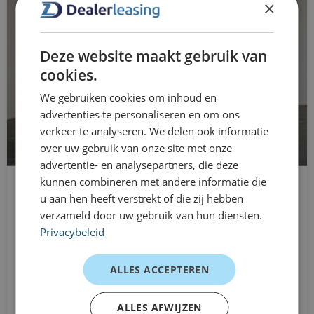
×
Händlerleasing: Die flexible Lösung
Regensensor
für Sie
Start/Stop-System
Deze website maakt gebruik van
Händlerleasing bietet Ihnen maximale Mobilitätsfreiheit.
cookies.
Sie können den Opel Vivaro L2H1 bereits ab einem Monat
Stoff-/Kunstlederpolsterung
We gebruiken cookies om inhoud en
fahren, ohne sich an langfristige Leasingverträge zu
verstellbarer Lenker
advertenties te personaliseren en om ons
binden. Ideal für den temporären Einsatz, Spitzenzeiten,
verkeer te analyseren. We delen ook informatie
Septum vollständig
als Ersatzfahrzeug oder für die Geschäftserweiterung.
over uw gebruik van onze site met onze
Flexibel, transparent und schnell abgewickelt.
advertentie- en analysepartners, die deze
Kundenerlebnisse
kunnen combineren met andere informatie die
u aan hen heeft verstrekt of die zij hebben
Mercedes-Benz Vito
Installationsfirma – tägliche Arbeit
verzameld door uw gebruik van hun diensten.
L2H1 Doppelkabine
„Zusätzlicher Laderaum und trotzdem wendig, ideal für
Privacybeleid
Schaltgetriebe
meine Aufträge.“
Aus
ALLES ACCEPTEREN
Logistik – temporärer Einsatz
749 €
/mnd excl. btw
„Praktischer Bus, schnell organisiert ohne langfristigen
ALLES AFWIJZEN
Vertrag.“