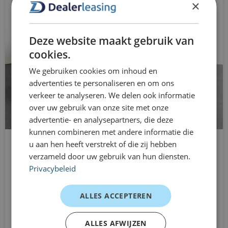
×
Ihre monatlichen Kosten im Voraus. Wartung,
automatisches Abblendlicht
Versicherung und Wertverlust sind inklusive, sodass Sie
Treiberpaket
sorgenfrei fahren können. Das macht den Vivaro ideal für
Deze website maakt gebruik van
temporäre Projekte, Baustellenteams und Einsätze, bei
cookies.
elektrische Fensterheber für
denen Mobilität wichtig ist.
We gebruiken cookies om inhoud en
Elektronisches Stabilitätsprogramm
Fahrererfahrungen
advertenties te personaliseren en om ons
verkeer te analyseren. We delen ook informatie
Extra getönte Scheiben
Installationsteam – tägliches Engagement
over uw gebruik van onze site met onze
„Es ist schön, dass wir Kollegen und Ausrüstung in
advertentie- en analysepartners, die deze
Schalldämmglas
kunnen combineren met andere informatie die
einer Reise zusammenführen können.“
Berganfahrfunktion
u aan hen heeft verstrekt of die zij hebben
Ford Transit Custom
Projektleiter – kombinierter Verkehr
verzameld door uw gebruik van hun diensten.
L2H1 Doppelkabine
Eisiges Weiß
„Geräumige Kabine und großer Gepäckraum – ideal!“
Privacybeleid
Automatisch
Selbstständig – flexible Mobilität
schlüsselloser Zugang/Start
Aus
ALLES ACCEPTEREN
„Schnell organisiert und genau das, was ich gesucht
784 €
Lederlenkrad
/mnd excl. btw
habe.“
ALLES AFWIJZEN
Nebelscheinwerfer vorne