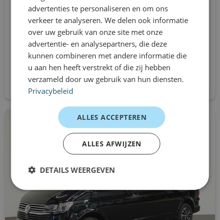
advertenties te personaliseren en om ons
L3H1
Elektrisch anklappbare Außenspiegel
verkeer te analyseren. We delen ook informatie
Schaltgetriebe
over uw gebruik van onze site met onze
Elektronisches Stabilitätsprogramm
Aus
advertentie- en analysepartners, die deze
659 €
kunnen combineren met andere informatie die
extra getöntes Glas
/mnd excl. btw
u aan hen heeft verstrekt of die zij hebben
Direkt bewerben
Berganfahrfunktion
verzameld door uw gebruik van hun diensten.
Privacybeleid
Ladefläche in Holzoptik
ALLES ACCEPTEREN
Laderaum mit Holzboden
LED-Tagfahrlicht
ALLES AFWIJZEN
Nebelscheinwerfer
DETAILS WEERGEVEN
Paket-Look
Beifahrerairbag