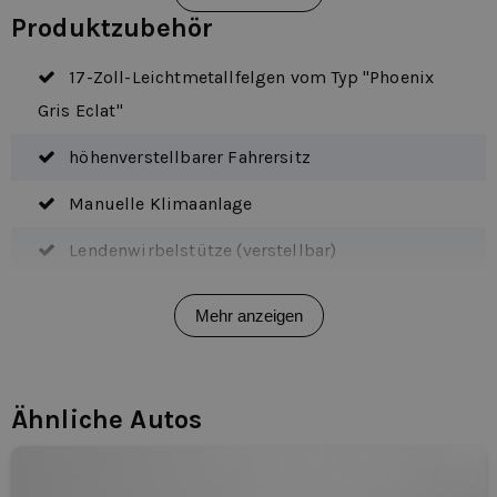
Produktzubehör
17-Zoll-Leichtmetallfelgen vom Typ "Phoenix
Gris Eclat"
höhenverstellbarer Fahrersitz
Manuelle Klimaanlage
Lendenwirbelstütze (verstellbar)
Metallic-Farbe
Mehr anzeigen
Navigationssystem vollständige Karte
Parksensoren hinten
Ähnliche Autos
Seitliche Schiebetür rechts
2 Sitze vorn rechts