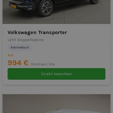
Radio
RDW-Gebühren
Regensensor
Volkswagen Transporter
Sprachsteuerung
L2H1 Doppelkabine
Servolenkung
Automatisch
verstellbarer Lenker
Aus
994 €
/mnd excl. btw
Müdigkeitserkennung
Direkt bewerben
WiFi-Vorbereitung
Seitenairbags
Ladebereich der Seitenwandverkleidung