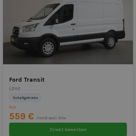
Ford Transit
L2H2
Schaltgetriebe
Aus
559 €
/mnd excl. btw
Direkt bewerben