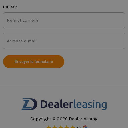
Bulletin
Nom
et
prénom
(Requis)
Adresse
mail
(Requis)
Copyright © 2026 Dealerleasing