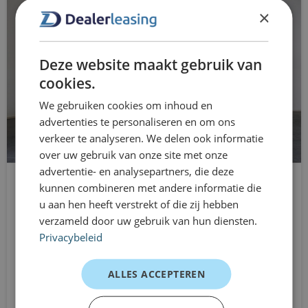
×
système de démarrage/arrêt
Parfaitement adapté à la location flexible dès
volant multifonction
maintenant
Deze website maakt gebruik van
Barre de remorquage
Location longue durée pour
cookies.
concessionnaires : la solution
porte coulissante latérale droite
We gebruiken cookies om inhoud en
flexible qu’il vous faut
advertenties te personaliseren en om ons
verkeer te analyseren. We delen ook informatie
La location longue durée (LLD) vous offre une liberté
over uw gebruik van onze site met onze
maximale. Prenez le volant de l'Opel Vivaro-e 9 places dès
advertentie- en analysepartners, die deze
un mois, sans engagement. Idéal pour les projets
kunnen combineren met andere informatie die
Opel Vivaro Combi
u aan hen heeft verstrekt of die zij hebben
ponctuels, les pics d'activité saisonniers, les appels
Autobus 9 places
verzameld door uw gebruik van hun diensten.
d'offres ou pour augmenter votre capacité de transport.
Privacybeleid
Transmission manuelle
Flexible, rapide et sans tracas.
À partir de
Expériences client
ALLES ACCEPTEREN
1449 €
/mnd excl. d'ailleurs
Entrepreneur de taxis