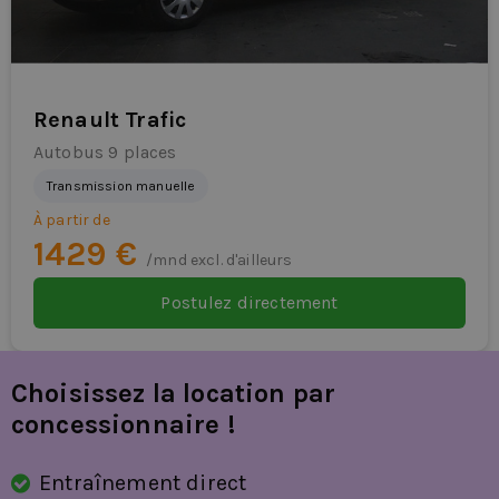
engagement à long terme ? Consultez les offres de
location longue durée de l’Opel Vivaro-e 9 places
disponibles chez les concessionnaires ou demandez un
devis dès aujourd’hui. En faisant votre demande
Renault Trafic
aujourd’hui, vous bénéficiez souvent d’une conduite
Autobus 9 places
rapide et zéro émission.
Transmission manuelle
À partir de
1429 €
/mnd excl. d'ailleurs
Postulez directement
Choisissez la location par
concessionnaire !
Entraînement direct