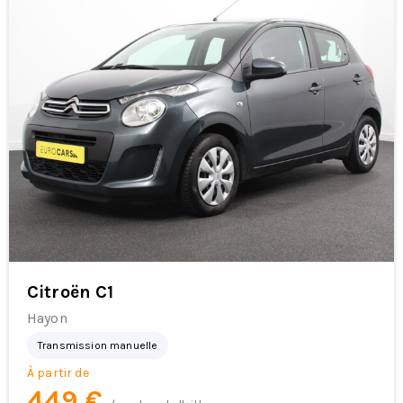
Citroën C1
Hayon
Transmission manuelle
À partir de
449 €