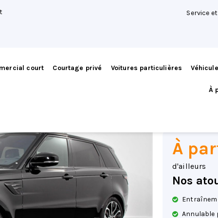
t
Service e
mercial court
Courtage privé
Voitures particulières
Véhicul
Land R
À 
Sport
Hybride
|
Distri
À par
d'ailleurs
Nos ato
Entraîneme
Annulable 