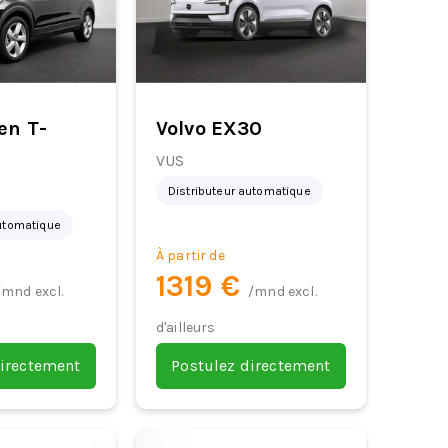
en T-
Volvo EX30
VUS
Distributeur automatique
automatique
À partir de
1319 €
/mnd excl.
/mnd excl.
d'ailleurs
directement
Postulez directement