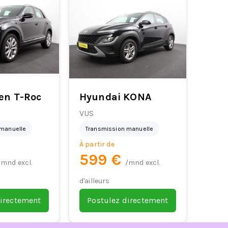
en T-Roc
Hyundai KONA
VUS
 manuelle
Transmission manuelle
À partir de
599 €
/mnd excl.
/mnd excl.
d'ailleurs
directement
Postulez directement