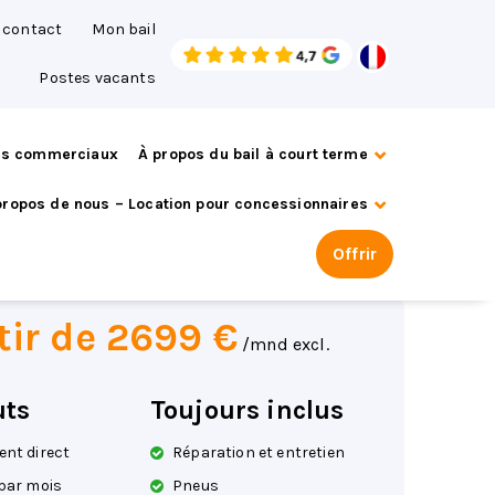
t contact
Mon bail
Postes vacants
es commerciaux
À propos du bail à court terme
over Range Rover
propos de nous – Location pour concessionnaires
Offrir
buteur automatique
tir de 2699 €
/mnd excl.
uts
Toujours inclus
nt direct
Réparation et entretien
par mois
Pneus