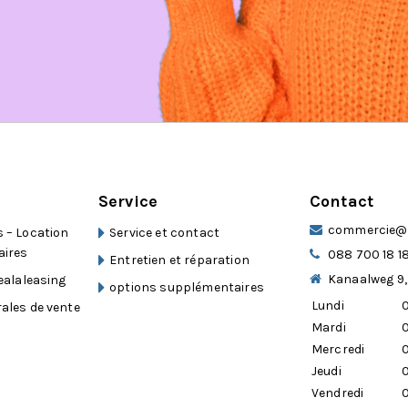
s pneus
bles, modifiables à tout moment. Votre
ez vous attendre de
Service
Contact
 mémoire
commercie@d
 – Location
Service et contact
uement et chauffants
aires
088 700 18 1
Entretien et réparation
Kanaalweg 9,
Dealaleasing
options supplémentaires
Lundi
0
ales de vente
Mardi
0
Mercredi
0
Jeudi
0
et sportive
Vendredi
0