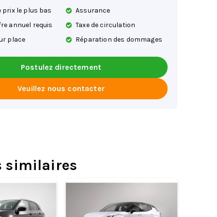
 prix le plus bas
Assurance
fre annuel requis
Taxe de circulation
ur place
Réparation des dommages
Postulez directement
Veuillez nous contacter
s similaires