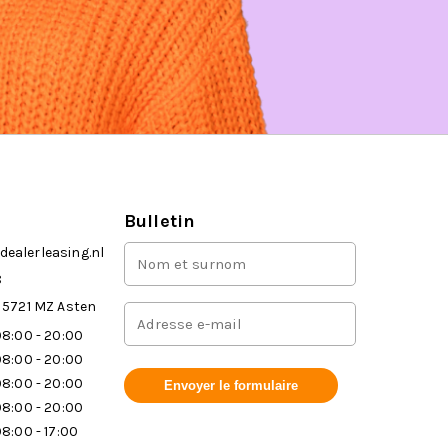
Bulletin
Nom
ealerleasing.nl
et
8
prénom
 5721 MZ Asten
Adresse
(Requis)
mail
8:00 - 20:00
(Requis)
8:00 - 20:00
8:00 - 20:00
8:00 - 20:00
8:00 - 17:00