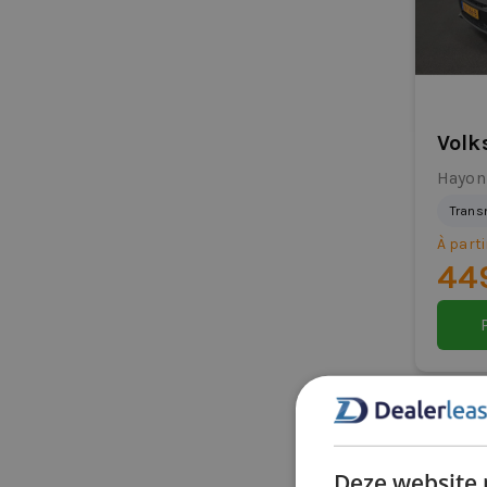
Volk
Hayon
Trans
À parti
44
Deze website 