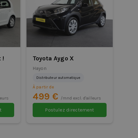
 !
Toyota Aygo X
Hayon
Distributeur automatique
À partir de
499 €
leurs
/mnd excl. d'ailleurs
t
Postulez directement