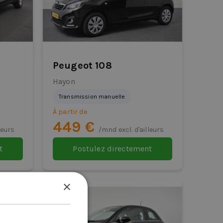
Peugeot 108
Hayon
Transmission manuelle
À partir de
449 €
leurs
/mnd excl. d'ailleurs
t
Postulez directement
×