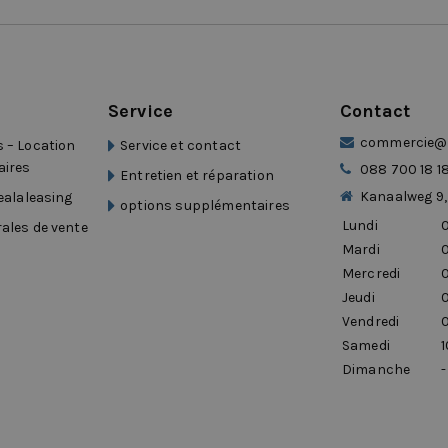
Service
Contact
commercie@d
 – Location
Service et contact
aires
088 700 18 1
Entretien et réparation
Kanaalweg 9,
Dealaleasing
options supplémentaires
Lundi
0
ales de vente
Mardi
0
Mercredi
0
Jeudi
0
Vendredi
0
Samedi
1
Dimanche
-