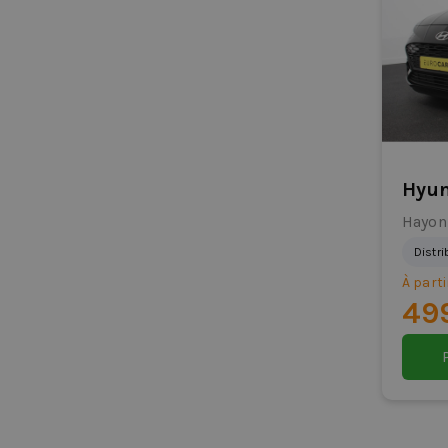
Hyun
Hayon
Distr
À parti
49