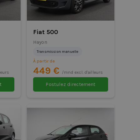
Fiat 500
Hayon
Transmission manuelle
À partir de
449 €
leurs
/mnd excl. d'ailleurs
t
Postulez directement