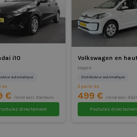
dai i10
Volkswagen en haut
Hayon
ibuteur automatique
Distributeur automatique
r de
À partir de
9 €
499 €
/mnd excl. d'ailleurs
/mnd excl. d'ail
Postulez directement
Postulez directemen