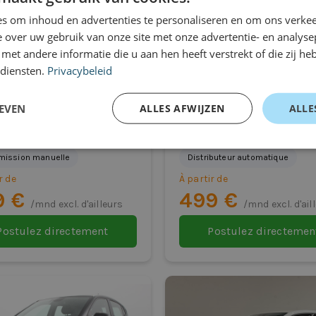
s om inhoud en advertenties te personaliseren en om ons verkee
 over uw gebruik van onze site met onze advertentie- en analyse
et andere informatie die u aan hen heeft verstrekt of die zij h
 diensten.
Privacybeleid
EVEN
ALLES AFWIJZEN
ALLE
Picanto
Fiat 500
Convertible
mission manuelle
Distributeur automatique
r de
À partir de
9 €
499 €
/mnd excl. d'ailleurs
/mnd excl. d'ail
Postulez directement
Postulez directemen