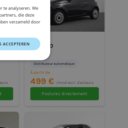
r te analyseren. We
partners, die deze
ebben verzameld door
S ACCEPTEREN
Fiat 500
Hayon
Distributeur automatique
À partir de
499 €
leurs
/mnd excl. d'ailleurs
t
Postulez directement