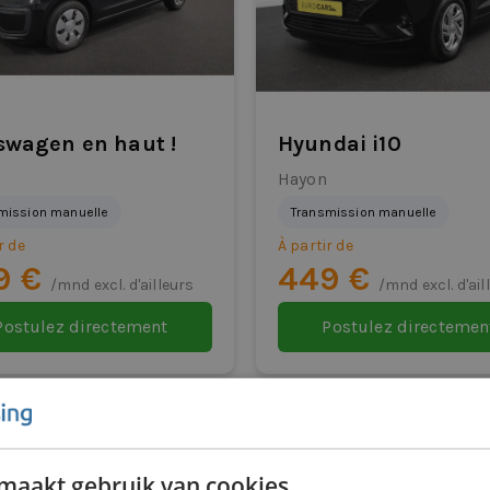
swagen en haut !
Hyundai i10
Hayon
mission manuelle
Transmission manuelle
r de
À partir de
9 €
449 €
/mnd excl. d'ailleurs
/mnd excl. d'ail
Postulez directement
Postulez directemen
maakt gebruik van cookies.