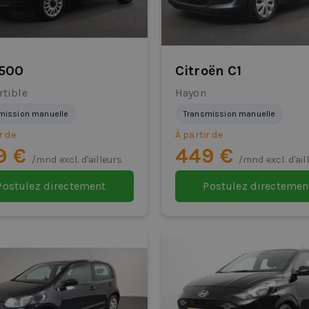
 500
Citroën C1
rtible
Hayon
mission manuelle
Transmission manuelle
r de
À partir de
9 €
449 €
/mnd excl. d'ailleurs
/mnd excl. d'ail
Postulez directement
Postulez directemen