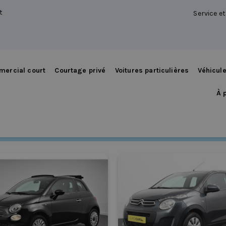
t
Service e
mercial court
Courtage privé
Voitures particulières
Véhicul
À 