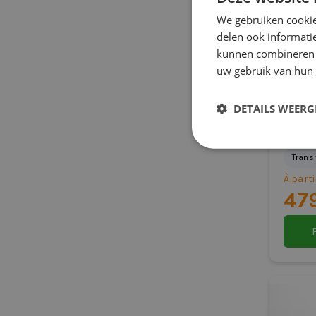
We gebruiken cookie
delen ook informatie
kunnen combineren m
uw gebruik van hun
DETAILS WEERG
Kia 
Hayon
Trans
À parti
47