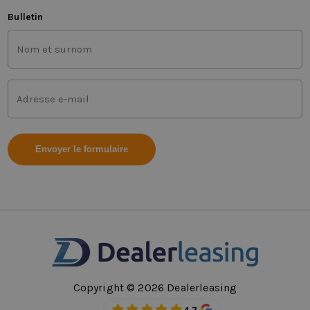
Bulletin
Nom
et
prénom
(Requis)
Adresse
mail
(Requis)
Copyright © 2026 Dealerleasing