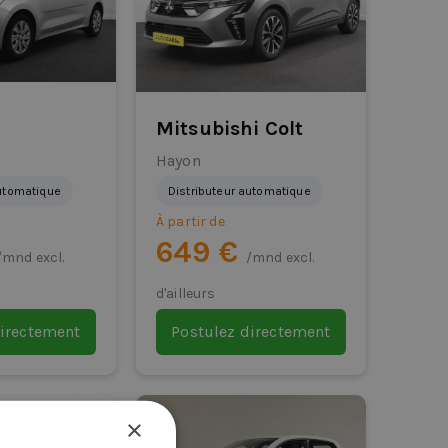
Mitsubishi Colt
Hayon
automatique
Distributeur automatique
À partir de
649 €
/mnd excl.
/mnd excl.
d'ailleurs
directement
Postulez directement
×