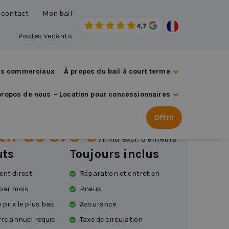
t contact
Mon bail
Postes vacants
es commerciaux
À propos du bail à court terme
ot 208
propos de nous – Location pour concessionnaires
ission manuelle
Offrir
tir de 579 €
/mnd excl. d'ailleurs
uts
Toujours inclus
nt direct
Réparation et entretien
par mois
Pneus
 prix le plus bas
Assurance
fre annuel requis
Taxe de circulation