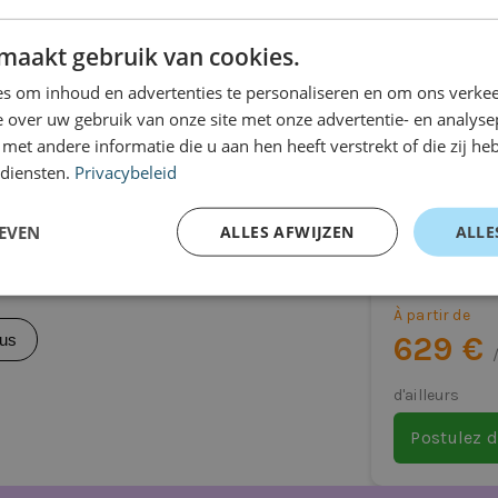
de tourisme
lus
maakt gebruik van cookies.
s om inhoud en advertenties te personaliseren en om ons verkee
 over uw gebruik van onze site met onze advertentie- en analyse
et andere informatie die u aan hen heeft verstrekt of die zij h
 diensten.
Privacybeleid
Volkswag
ugeot 208 Hatchback
eurs parties
Hayon
EVEN
ALLES AFWIJZEN
ALLE
Transmission
À partir de
629 €
lus
d'ailleurs
s pneus
Postulez 
ligations à long