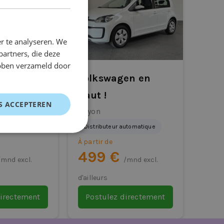
r te analyseren. We
partners, die deze
ebben verzameld door
en Polo
Volkswagen en
haut !
S ACCEPTEREN
 manuelle
Hayon
Distributeur automatique
À partir de
499 €
/mnd excl.
/mnd excl.
d'ailleurs
directement
Postulez directement