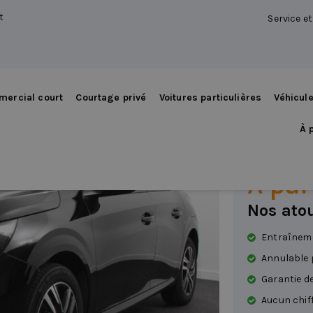
t
Service e
mercial court
Courtage privé
Voitures particulières
Véhicul
Peuge
À 
Essence
|
Transm
À par
Nos ato
Entraîneme
Annulable 
Garantie de
Aucun chif