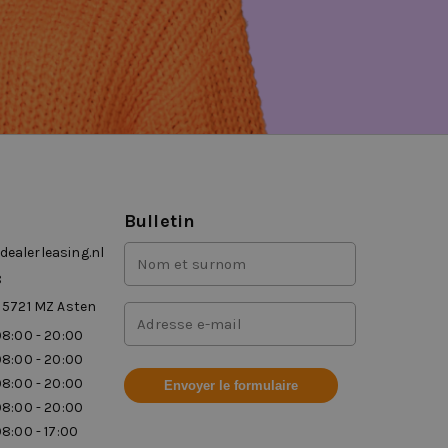
Bulletin
Nom
ealerleasing.nl
et
8
prénom
 5721 MZ Asten
Adresse
(Requis)
mail
8:00 - 20:00
(Requis)
8:00 - 20:00
8:00 - 20:00
8:00 - 20:00
8:00 - 17:00