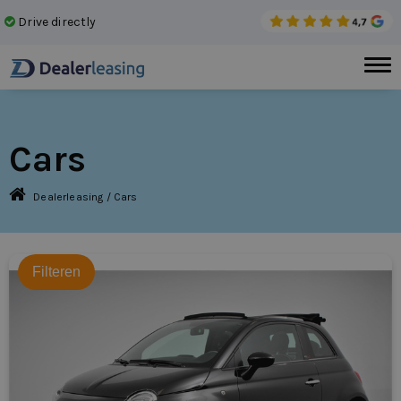
Drive directly
No 
Cars
Dealerleasing
/
Cars
Filteren