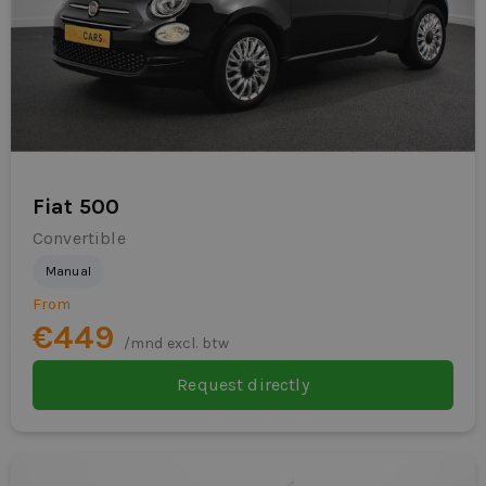
Fiat 500
Convertible
Manual
From
€449
/mnd excl. btw
Request directly