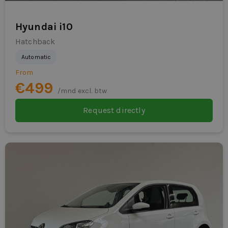
Hyundai i10
Hatchback
Automatic
From
€499
/mnd excl. btw
Request directly