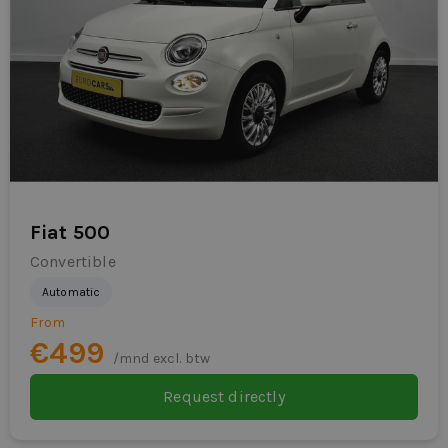
Fiat 500
Convertible
Automatic
From
€499
/mnd excl. btw
Request directly