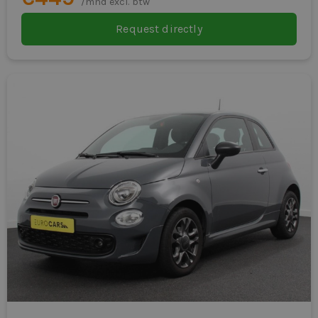
/mnd excl. btw
Request directly