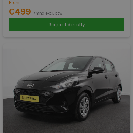
From
€499
/mnd excl. btw
Request directly