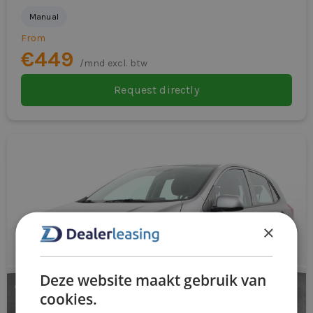
Manual
From
€449
/mnd excl. btw
Request directly
×
Deze website maakt gebruik van
cookies.