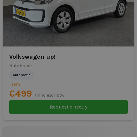
Volkswagen up!
Hatchback
Automatic
From
€499
/mnd excl. btw
Request directly