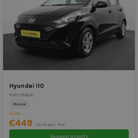
Hyundai i10
Hatchback
Manual
From
€449
/mnd excl. btw
Request directly