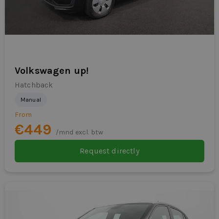
Volkswagen up!
Hatchback
Manual
From
€449
/mnd excl. btw
Request directly