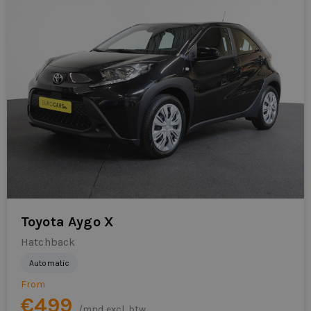
Toyota Aygo X
Hatchback
Automatic
From
€499
/mnd excl. btw