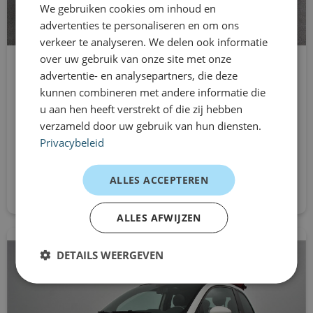
We gebruiken cookies om inhoud en
advertenties te personaliseren en om ons
verkeer te analyseren. We delen ook informatie
over uw gebruik van onze site met onze
Kia Picanto
advertentie- en analysepartners, die deze
Hatchback
kunnen combineren met andere informatie die
u aan hen heeft verstrekt of die zij hebben
Manual
verzameld door uw gebruik van hun diensten.
From
Privacybeleid
€479
/mnd excl. btw
ALLES ACCEPTEREN
Request directly
ALLES AFWIJZEN
DETAILS WEERGEVEN