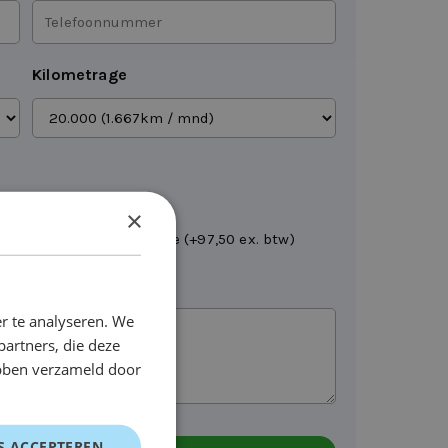
Telefoonnummer
*
Kilometrage
Brandstofpas
×
Leveren op locatie (+97,50 ex. btw)
r te analyseren. We
partners, die deze
ebben verzameld door
S ACCEPTEREN