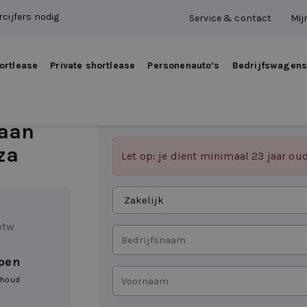
cijfers nodig
Service & contact
Mij
ortlease
Private shortlease
Personenauto’s
Bedrijfswagen
 aan
za
Let op: je dient minimaal 23 jaar ou
Aanvragen
als
btw
Bedrijfsnaam
epen
Voornaam
rhoud