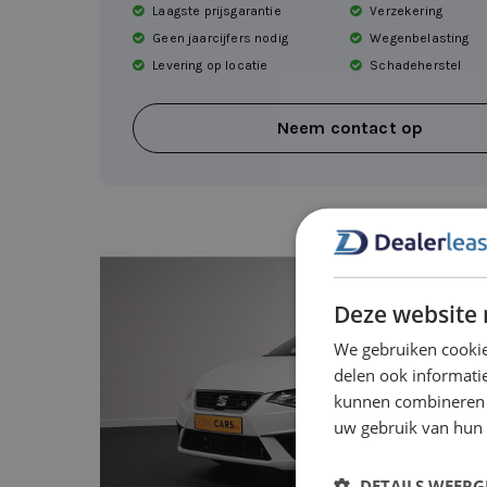
Laagste prijsgarantie
Verzekering
Geen jaarcijfers nodig
Wegenbelasting
Levering op locatie
Schadeherstel
Neem contact op
Deze website 
We gebruiken cookie
delen ook informatie
kunnen combineren m
uw gebruik van hun
DETAILS WEERG