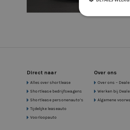
Direct naar
Over ons
Alles over shortlease
Over ons – Deale
Shortlease bedrijfswagens
Werken bij Deale
Shortlease personenauto’s
Algemene voorw
Tijdelijke leaseauto
Voorloopauto