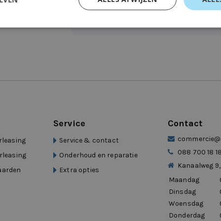
Service
Contact
commercie@d
rleasing
Service & contact
088 700 18 1
rleasing
Onderhoud en reparatie
Kanaalweg 9,
aarden
Extra opties
Maandag
Dinsdag
Woensdag
Donderdag