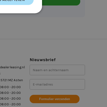
Nieuwsbrief
Voor-
ealerleasing.nl
en
8
achternaam
 5721 MZ Asten
Mailadres
(Vereist)
08:00 - 20:00
(Vereist)
08:00 - 20:00
08:00 - 20:00
08:00 - 20:00