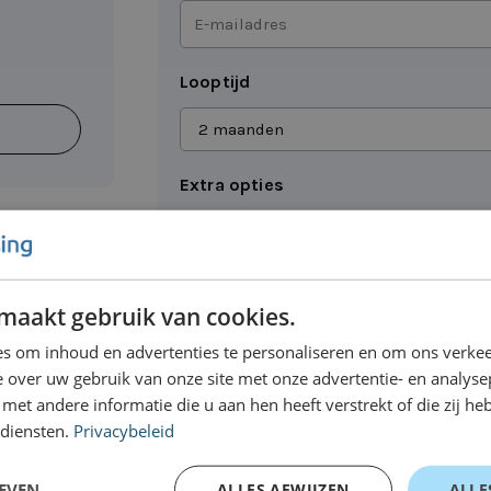
E-
mailadres
Looptijd
*
Extra opties
KM-registratie
Binnen 24 uur leverbaar
maakt gebruik van cookies.
Opmerkingen
s om inhoud en advertenties te personaliseren en om ons verkee
 over uw gebruik van onze site met onze advertentie- en analyse
et andere informatie die u aan hen heeft verstrekt of die zij h
 diensten.
Privacybeleid
EVEN
ALLES AFWIJZEN
ALLE