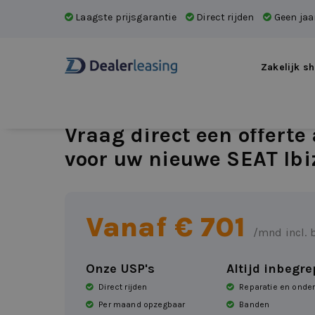
Laagste prijsgarantie
Direct rijden
Geen jaar
Zakelijk sh
Vraag direct een offerte
voor uw nieuwe SEAT Ibi
Vanaf €
701
/mnd incl. 
Onze USP's
Altijd inbegr
Direct rijden
Reparatie en onde
Per maand opzegbaar
Banden