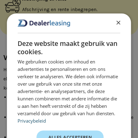
Afschrijving en rente inbegrepen.
×
Deze website maakt gebruik van
cookies.
Waarom elektrisch voertuig leasen?
We gebruiken cookies om inhoud en
advertenties te personaliseren en om ons
Het shortleasen van een elektrische bedrijfswagen of
verkeer te analyseren. We delen ook informatie
elektrische auto is om meerdere redenen een goede
over uw gebruik van onze site met onze
keuze:
advertentie- en analysepartners, die deze
Elektrische voertuigen beschikken over de nieuwste
kunnen combineren met andere informatie die
u aan hen heeft verstrekt of die zij hebben
technieken en designs
verzameld door uw gebruik van hun diensten.
Milieuvriendelijk ontwerp, de CO2-uitstoot van je hele
Privacybeleid
wagenpark kan zo worden verlaagd
ALLES ACCEPTEREN
Toegang tot milieuzones