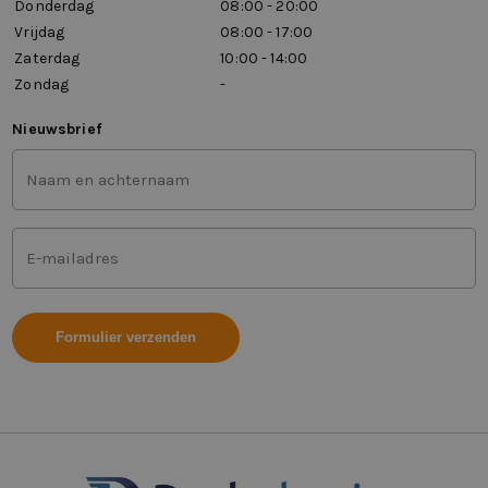
Donderdag
08:00 - 20:00
Vrijdag
08:00 - 17:00
Zaterdag
10:00 - 14:00
Zondag
-
Nieuwsbrief
Voor-
en
achternaam
(Vereist)
Mailadres
(Vereist)