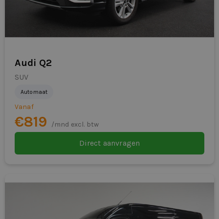
Audi Q2
SUV
Automaat
Vanaf
€819
/mnd excl. btw
Direct aanvragen