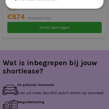
Automaat
Vanaf
€874
/mnd excl. btw
Direct aanvragen
Wat is inbegrepen bij jouw
shortlease?
De gekozen leaseauto
Kies uit meer dan 950 auto's direct op voorraad.
Wegenbelasting