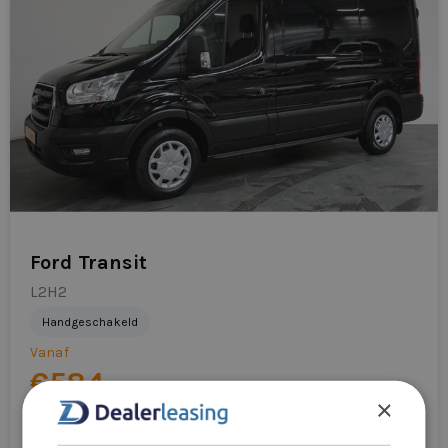
Ford Transit
L2H2
Handgeschakeld
Vanaf
€584
/mnd excl. btw
×
Direct aanvragen