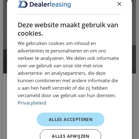
connected services
×
Klaar om een Citroën Jumpy L3H1 te
DAB ontvanger
leasen?
Deze website maakt gebruik van
dimlichten automatisch
Flexibel leasen. Snel geregeld. Maximale laadruimte
cookies.
onderweg.
dodehoek detectie
We gebruiken cookies om inhoud en
advertenties te personaliseren en om ons
elektrische ramen voor
verkeer te analyseren. We delen ook informatie
over uw gebruik van onze site met onze
Elektrisch inklapbare spiegels
advertentie- en analysepartners, die deze
Elektronisch Stabiliteits Programma
kunnen combineren met andere informatie die
u aan hen heeft verstrekt of die zij hebben
Citroën Jumpy
hill hold functie
verzameld door uw gebruik van hun diensten.
L3H1
Privacybeleid
Mistlampen voor
Automaat
Vanaf
multimedia-voorbereiding
ALLES ACCEPTEREN
€689
/mnd excl. btw
Pack Comfort en Safety Nav
ALLES AFWIJZEN