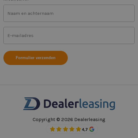
Voor-
en
achternaam
(Vereist)
Mailadres
(Vereist)
Copyright © 2026 Dealerleasing