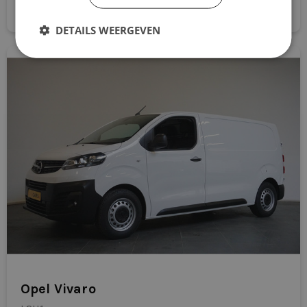
Direct aanvragen
passagiersairbag
DETAILS WEERGEVEN
radio
RDW-leges
regensensor
stof/kunstlederen bekleding
stuur verstelbaar
stuurwiel multifunctioneel
warmtewerende voorruit
Opel Vivaro