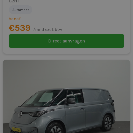
L2H1
Automaat
Vanaf
€539
/mnd excl. btw
Direct aanvragen