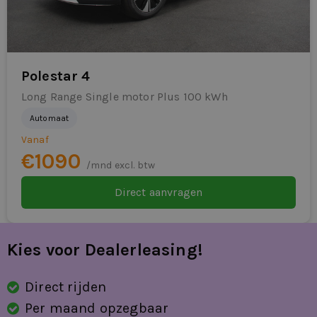
schakelmogelijkheid aan stuurwiel
spraakbediening
Polestar 4
stuur verstelbaar
Long Range Single motor Plus 100 kWh
stuurwiel multifunctioneel
Automaat
vermoeidheids herkenning
Vanaf
€1090
/mnd excl. btw
vervolgbotsing preventie
Direct aanvragen
volledig digitaal instrumentenpaneel
zij airbag(s) voor
Kies voor Dealerleasing!
Direct rijden
Per maand opzegbaar