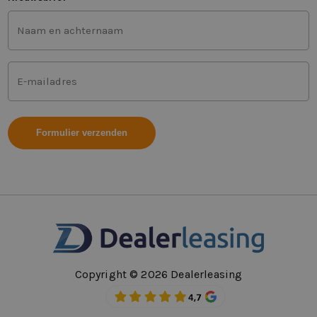
Voor-
en
achternaam
(Vereist)
Mailadres
(Vereist)
Copyright © 2026 Dealerleasing