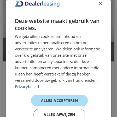
Voor wie is de Hyundai Tucson
×
connected services
geschikt?
cruise control adaptief met Stop&Go
• ZZP’ers die comfort en representatie willen
Deze website maakt gebruik van
• MKB-ondernemers
cookies.
DAB ontvanger
• Zakelijke rijders met woon-werkverkeer
We gebruiken cookies om inhoud en
dakrails
• Fleetgebruikers met focus op comfort en efficiency
advertenties te personaliseren en om ons
verkeer te analyseren. We delen ook informatie
• Directieauto met moderne technologie
dimlichten automatisch
over uw gebruik van onze site met onze
Lease-mogelijkheden (1–72
advertentie- en analysepartners, die deze
draadloze telefoonlader
maanden)
kunnen combineren met andere informatie die
elektrische ramen achter
u aan hen heeft verstrekt of die zij hebben
Renault Captur
Shortlease (1–12 maanden)
verzameld door uw gebruik van hun diensten.
SUV
Flexibel inzetbaar zonder langdurige verplichtingen.
elektrische ramen voor
Privacybeleid
Occasion Lease (vanaf 12 maanden)
Handgeschakeld
Elektronisch Stabiliteits Programma
Aantrekkelijke tarieven op jonge occasions.
Vanaf
ALLES ACCEPTEREN
€599
extra getint glas
Operational Lease (12–72 maanden)
/mnd excl. btw
All-in rijden inclusief onderhoud, reparaties en
ALLES AFWIJZEN
grootlichtassistent