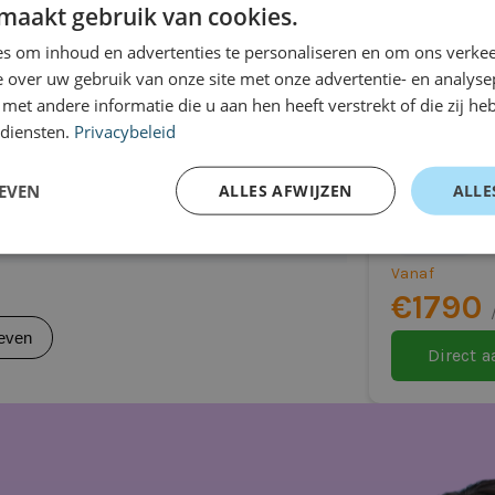
auto
even
maakt gebruik van cookies.
s om inhoud en advertenties te personaliseren en om ons verkee
 over uw gebruik van onze site met onze advertentie- en analyse
et andere informatie die u aan hen heeft verstrekt of die zij h
 diensten.
Privacybeleid
Mercedes
EQE
EVEN
ALLES AFWIJZEN
ALLE
o’n lease het beste afsluiten in de vorm
SUV
 scherpe inkoopbeleid en het in-huis-
Automaat
e aantrekkelijke shortlease tarieven
Vanaf
el. Met een korte termijn lease kun je snel
€1790
n de autobranche.
even
Direct 
lease en de vele voordelen waarvan jij bij
looptijd ben je vrij om jouw contract
waar je bij Dealerleasing op kunt rekenen.
t dat je alleen voor jouw brandstof betaalt,