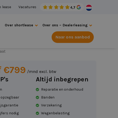
n lease
Vacatures
s
Over shortlease
Over ons – Dealerleasing
Naar ons aanbod
n QASHQAI
aat
f €799
/mnd excl. btw
P's
Altijd inbegrepen
en
Reparatie en onderhoud
 opzegbaar
Banden
ijsgarantie
Verzekering
jfers nodig
Wegenbelasting