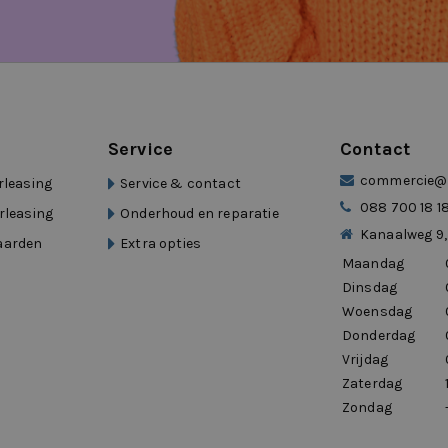
Service
Contact
commercie@d
rleasing
Service & contact
088 700 18 1
rleasing
Onderhoud en reparatie
Kanaalweg 9,
aarden
Extra opties
Maandag
warmbaar
Dinsdag
Woensdag
Donderdag
Vrijdag
Zaterdag
Zondag