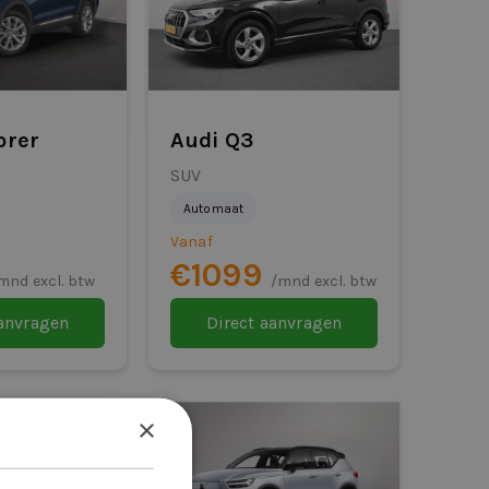
orer
Audi Q3
SUV
Automaat
Vanaf
€1099
mnd excl. btw
/mnd excl. btw
aanvragen
Direct aanvragen
×