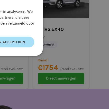
r te analyseren. We
partners, die deze
ebben verzameld door
-Benz
Volvo EX40
SUV
S ACCEPTEREN
Automaat
Vanaf
€1754
/mnd excl. btw
/mnd excl. btw
aanvragen
Direct aanvragen