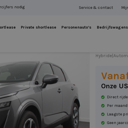
cijfers nodig
Service & contact
Mij
ortlease
Private shortlease
Personenauto’s
Bedrijfswagen
Nissa
Hybride
|
Autom
Vana
Onze US
Direct rijd
Per maand
Laagste pr
Geen jaarci