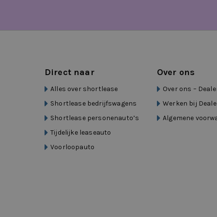
bestuurdersstoel in hoogte verstelbaar
binnenspiegel automatisch dimmend
Bluetooth telefoonvoorbereiding
Direct naar
Over ons
bots waarschuwing systeem
Alles over shortlease
Over ons – Deale
Brake Assist System
Shortlease bedrijfswagens
Werken bij Deale
buitenspiegels elektrisch inklapbaar
Shortlease personenauto’s
Algemene voorw
Tijdelijke leaseauto
buitenspiegels elektrisch verstel- en ver
Voorloopauto
chroom delen exterieur
connected services
cruise control adaptief