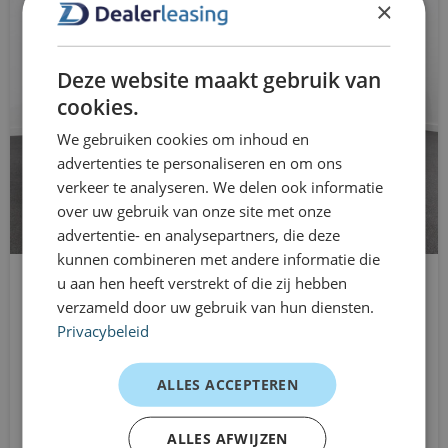
×
mobiliteitsbehoeften. Je zit nergens lang aan vast en
buitenspiegels elektrisch inklapbaar
kunt je contract eenvoudig afstemmen op je situatie.
Klantervaringen
buitenspiegels elektrisch verstel- en
Deze website maakt gebruik van
verwarmbaar
cookies.
Sales consultant – dagelijks onderweg
We gebruiken cookies om inhoud en
buitenspiegels in carrosseriekleur
“Prettig comfort, modern en precies wat ik nodig had
advertenties te personaliseren en om ons
voor mijn afspraken.”
centrale airbag voor
verkeer te analyseren. We delen ook informatie
Startende ondernemer – tijdelijke mobiliteit
over uw gebruik van onze site met onze
chroom delen exterieur
“Snel geregeld en flexibel — ideaal tijdens deze
advertentie- en analysepartners, die deze
kunnen combineren met andere informatie die
groeifase.”
connected services
u aan hen heeft verstrekt of die zij hebben
Volvo V60
Particulier – weekend & woon-werk
verzameld door uw gebruik van hun diensten.
DAB ontvanger
Stationwagon
“Ruime auto met fijn rijcomfort. Handig voor alles wat ik
Privacybeleid
Automaat
dakrails
doe.”
De voordelen van Shortlease voor jou
Vanaf
ALLES ACCEPTEREN
dimlichten automatisch
€999
/mnd excl. btw
Direct rijden uit voorraad
dodehoek detectie
ALLES AFWIJZEN