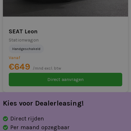
multimedia-voorbereiding
multimedia scherm klein
parkeersensor achter
SEAT Leon
parkeersensor voor
Stationwagon
Handgeschakeld
passagiersairbag
Vanaf
passagiersstoel in hoogte verstelbaar
€649
/mnd excl. btw
radio
Direct aanvragen
RDW-leges
regensensor
Kies voor Dealerleasing!
rijstrooksensor met correctie
Direct rijden
ruitensproeiers verwarmbaar
Per maand opzegbaar