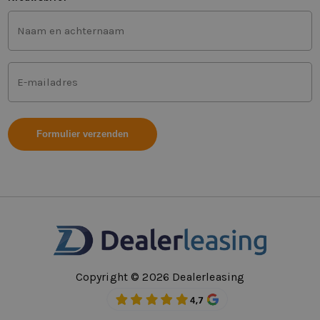
Voor-
en
achternaam
(Vereist)
Mailadres
(Vereist)
Copyright © 2026 Dealerleasing