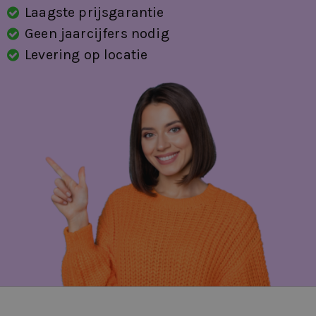
Laagste prijsgarantie
schakelmogelijkheid aan stuurwiel
Geen jaarcijfers nodig
sfeerverlichting
Levering op locatie
spraakbediening
stuurbekrachtiging
stuurwiel multifunctioneel
stuurwiel verwarmd
Travel-pakket
verkeersbord detectie
vermoeidheids herkenning
verwarmde voorruit
volledig digitaal instrumentenpaneel