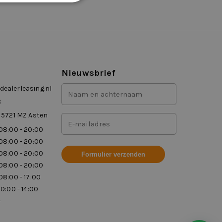
Nieuwsbrief
Voor-
ealerleasing.nl
en
8
achternaam
 5721 MZ Asten
Mailadres
(Vereist)
08:00 - 20:00
(Vereist)
08:00 - 20:00
08:00 - 20:00
08:00 - 20:00
08:00 - 17:00
10:00 - 14:00
-