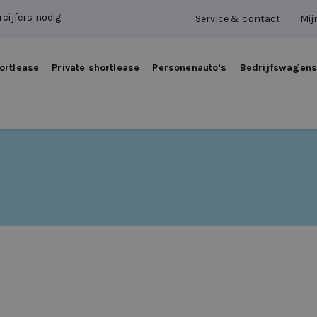
cijfers nodig
Service & contact
Mij
ortlease
Private shortlease
Personenauto’s
Bedrijfswagen