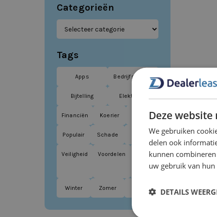
Categorieën
Tags
Apps
Bedrijfswagen
Bijtelling
Elektrisch
Deze website 
Financiën
Koerier
Leasen
We gebruiken cookie
Populair
Schade
Tips
delen ook informatie
kunnen combineren m
Veiligheid
Voordelen
Vrije
uw gebruik van hun
tijd
Winter
Zomer
ZZP
DETAILS WEERG