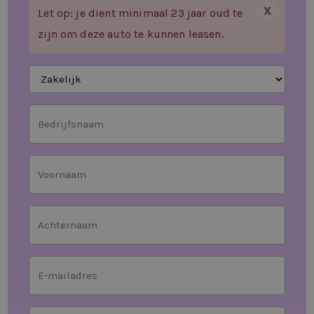
X
Let op: je dient minimaal 23 jaar oud te
zijn om deze auto te kunnen leasen.
Aanvragen
als
Bedrijfsnaam
Voornaam
Achternaam
*
E-
mailadres
*