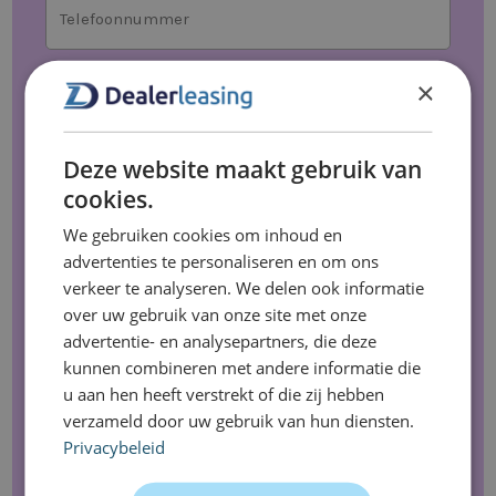
Telefoonnummer
*
Looptijd
×
Deze website maakt gebruik van
Kilometrage
cookies.
We gebruiken cookies om inhoud en
advertenties te personaliseren en om ons
verkeer te analyseren. We delen ook informatie
Extra opties
over uw gebruik van onze site met onze
KM-registratie
advertentie- en analysepartners, die deze
kunnen combineren met andere informatie die
Brandstofpas
u aan hen heeft verstrekt of die zij hebben
Binnen 24 uur leverbaar
verzameld door uw gebruik van hun diensten.
Leveren op locatie (+97,50 ex. btw)
Privacybeleid
Opmerkingen