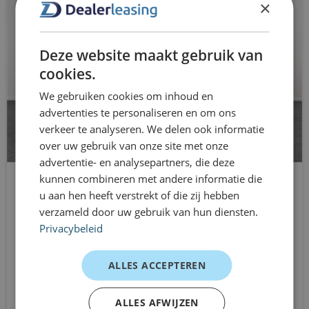
×
Handbediende airconditioning
• Persoonlijke en snelle service
Klaar om een Fiat 500 te leasen?
hoofd airbag(s) achter
Deze website maakt gebruik van
Compact leasen. Snel geregeld. Stijlvol onderweg.
hoofd airbag(s) voor
cookies.
We gebruiken cookies om inhoud en
hoofdsteunen achter
advertenties te personaliseren en om ons
knie airbag(s)
verkeer te analyseren. We delen ook informatie
over uw gebruik van onze site met onze
LED dagrijverlichting
advertentie- en analysepartners, die deze
kunnen combineren met andere informatie die
Lederen bekleding
u aan hen heeft verstrekt of die zij hebben
Ford Fiesta
verzameld door uw gebruik van hun diensten.
lederen stuurwiel
Hatchback
Privacybeleid
Handgeschakeld
Metallic lak
Vanaf
ALLES ACCEPTEREN
Mistlampen vóór
€569
/mnd excl. btw
Navigatie
ALLES AFWIJZEN