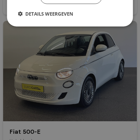
Direct aanvragen
Parkeersensoren achter
DETAILS WEERGEVEN
passagiersairbag
Raamomlijsting chroom
radio
RDW-leges
start/stop systeem
stuurbekrachtiging snelheidsafhankelijk
stuur verstelbaar
stuurwiel multifunctioneel
zij airbag(s) voor
Fiat 500-E