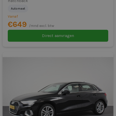
Hatchback
Automaat
Vanaf
€649
/mnd excl. btw
Direct aanvragen