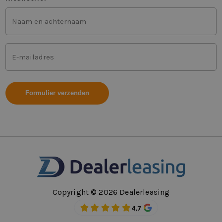
Voor-
en
achternaam
(Vereist)
Mailadres
(Vereist)
Copyright © 2026 Dealerleasing