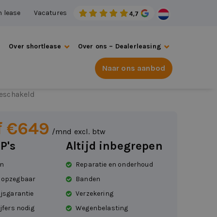
n lease
Vacatures
s
Over shortlease
Over ons – Dealerleasing
Naar ons aanbod
ocus
eschakeld
f €649
/mnd excl. btw
P's
Altijd inbegrepen
en
Reparatie en onderhoud
 opzegbaar
Banden
ijsgarantie
Verzekering
jfers nodig
Wegenbelasting