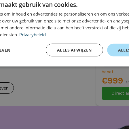
auto
even
maakt gebruik van cookies.
heid en gemak. De Focus is leverbaar als
s om inhoud en advertenties te personaliseren en om ons verkee
j ook praktisch is voor ondernemers die
 over uw gebruik van onze site met onze advertentie- en analyse
et andere informatie die u aan hen heeft verstrekt of die zij h
 diensten.
Privacybeleid
Volvo V60
on (Turnier): ca. 608–1.653 liter
EVEN
ALLES AFWIJZEN
ALLE
Stationwago
Automaat
kelijk)
Vanaf
€999
/
even
Direct 