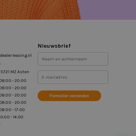
Nieuwsbrief
Voor-
ealerleasing.nl
en
8
achternaam
 5721 MZ Asten
Mailadres
(Vereist)
08:00 - 20:00
(Vereist)
08:00 - 20:00
08:00 - 20:00
08:00 - 20:00
08:00 - 17:00
10:00 - 14:00
-