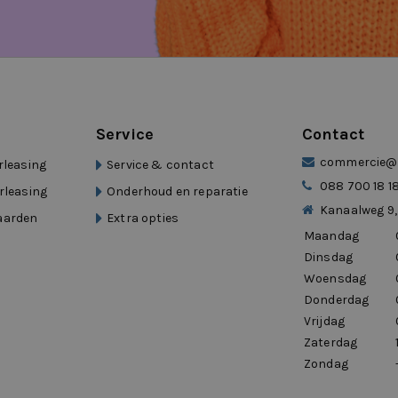
 ik nodig heb.”
warmbaar
 en representatief.”
Service
Contact
commercie@d
ust.”
rleasing
Service & contact
erleasing
088 700 18 1
rleasing
Onderhoud en reparatie
Kanaalweg 9,
tuurhulp
aarden
Extra opties
Maandag
Dinsdag
Woensdag
rant
Donderdag
Vrijdag
’ers
Zaterdag
jij wilt
Zondag