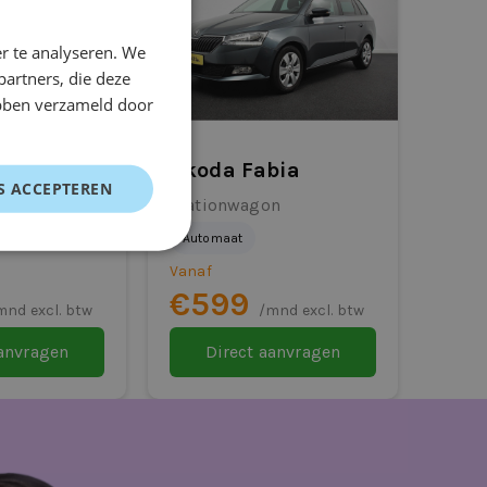
r te analyseren. We
partners, die deze
ebben verzameld door
Škoda Fabia
S ACCEPTEREN
n
Stationwagon
Automaat
Vanaf
€599
mnd excl. btw
/mnd excl. btw
aanvragen
Direct aanvragen