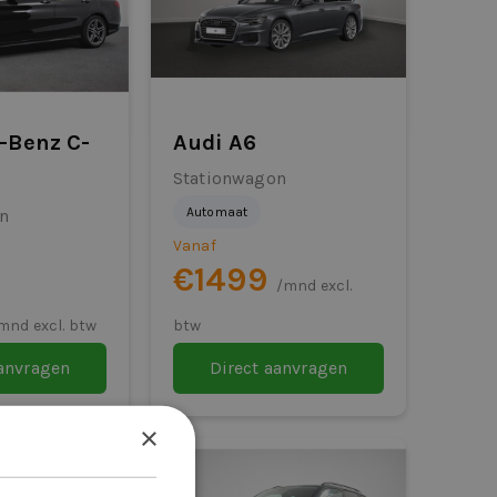
-Benz C-
Audi A6
Stationwagon
Automaat
n
Vanaf
€1499
/mnd excl.
mnd excl. btw
btw
aanvragen
Direct aanvragen
×