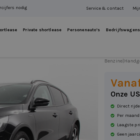
cijfers nodig
Service & contact
Mij
ortlease
Private shortlease
Personenauto’s
Bedrijfswagen
Ford F
Benzine
|
Handg
Vana
Onze US
Direct rijd
Per maand
Laagste pr
Geen jaarci