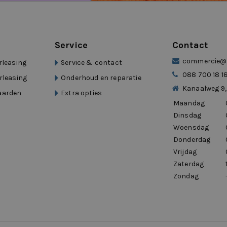
llen rijden
–72 maanden)
Service
Contact
commercie@d
rleasing
Service & contact
ichtingen — ideaal voor tijdelijke inzet.
088 700 18 1
rleasing
Onderhoud en reparatie
Kanaalweg 9,
aarden
Extra opties
sions.
Maandag
Dinsdag
Woensdag
verzekering — volledig ontzorgd.
Donderdag
af 12 maanden)
Vrijdag
arters, zzp’ers en ondernemers met BKR-
Zaterdag
Zondag
zen voor