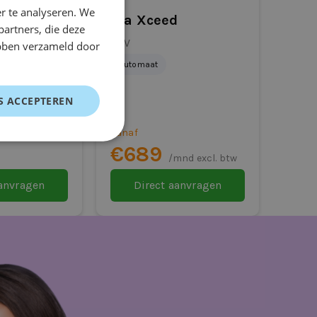
r te analyseren. We
rramar
Kia Xceed
partners, die deze
 pk Automaat
SUV
ebben verzameld door
Automaat
S ACCEPTEREN
/mnd excl.
Vanaf
€689
/mnd excl. btw
aanvragen
Direct aanvragen