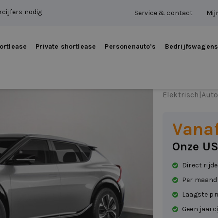
cijfers nodig
Service & contact
Mij
ortlease
Private shortlease
Personenauto’s
Bedrijfswagen
Kia Ev
Elektrisch
|
Aut
Vana
Onze US
Direct rijd
Per maand
Laagste pr
Geen jaarci