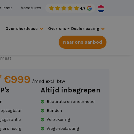
n lease
Vacatures
s
Over shortlease
Over ons – Dealerleasing
Naar ons aanbod
6
omaat
f €999
/mnd excl. btw
P's
Altijd inbegrepen
en
Reparatie en onderhoud
 opzegbaar
Banden
ijsgarantie
Verzekering
jfers nodig
Wegenbelasting