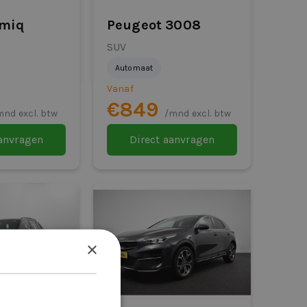
miq
Peugeot 3008
SUV
Automaat
Vanaf
€849
mnd excl. btw
/mnd excl. btw
aanvragen
Direct aanvragen
×