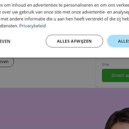
e uitvoeringen
s om inhoud en advertenties te personaliseren en om ons verkee
CUPRA Te
 over uw gebruik van onze site met onze advertentie- en analyse
1.5 eTSI 150
et andere informatie die u aan hen heeft verstrekt of die zij h
jk van uitvoering)
 diensten.
Privacybeleid
Business
Automaat
tvoering)
EVEN
ALLES AFWIJZEN
ALLE
Vanaf
€1049
even
btw
tijden
Direct 
d:
5 minuten
et externe apparaten
 de EV6 ideaal voor dagelijks zakelijk