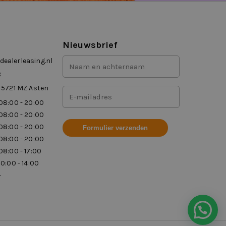
Nieuwsbrief
Voor-
ealerleasing.nl
en
8
achternaam
 5721 MZ Asten
Mailadres
(Vereist)
08:00 - 20:00
(Vereist)
08:00 - 20:00
08:00 - 20:00
08:00 - 20:00
08:00 - 17:00
10:00 - 14:00
-