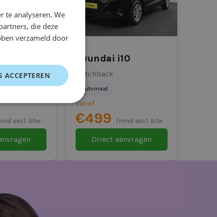
r te analyseren. We
partners, die deze
ebben verzameld door
tric
Hyundai i10
Hatchback
S ACCEPTEREN
Automaat
Vanaf
€499
mnd excl. btw
/mnd excl. btw
aanvragen
Direct aanvragen