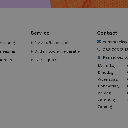
alerleasing
Service
Contact
commercie@d
rleasing
Service & contact
088 700 18 1
rleasing
Onderhoud en reparatie
Kanaalweg 9,
aarden
Extra opties
Maandag
Dinsdag
Woensdag
Donderdag
Vrijdag
el van Eurocars
Zaterdag
Zondag
, een mobiliteitsgroep met meer dan 15
. Snelle beschikbaarheid, professionele