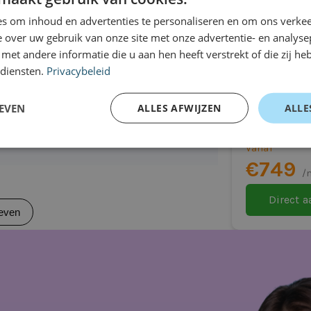
auto
even
s om inhoud en advertenties te personaliseren en om ons verkee
 over uw gebruik van onze site met onze advertentie- en analyse
et andere informatie die u aan hen heeft verstrekt of die zij h
lijk)
 diensten.
Privacybeleid
MINI Elec
voering)
Hatchback
EVEN
ALLES AFWIJZEN
ALLE
Automaat
ering afhankelijk)
Vanaf
€749
/
Direct 
eaal is voor jou
even