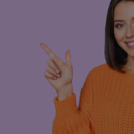
it
den
 nodig is, bijvoorbeeld bij woon-werkfase,
f privé. Je rijdt zonder langdurige
en wanneer je situatie verandert. Zo blijft
warmbaar
 ik nodig had.”
bediening