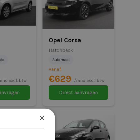
Opel Corsa
Hatchback
eld
Automaat
Vanaf
€629
mnd excl. btw
/mnd excl. btw
aanvragen
Direct aanvragen
×