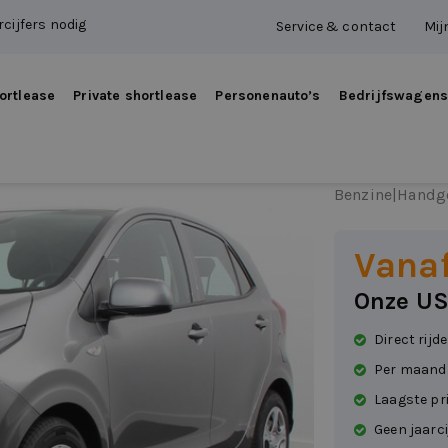
cijfers nodig
Service & contact
Mij
ortlease
Private shortlease
Personenauto’s
Bedrijfswagen
Kia Pi
Benzine
|
Handg
Vana
Onze US
Direct rijd
Per maand
Laagste pr
Geen jaarci