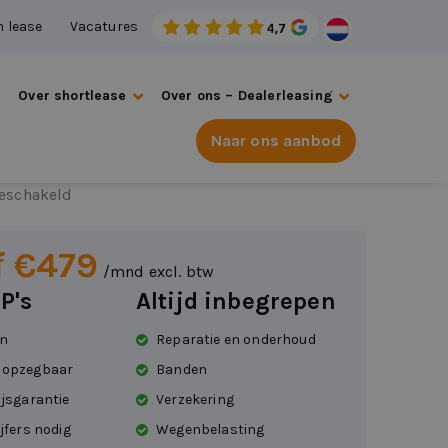
n lease
Vacatures
s
Over shortlease
Over ons – Dealerleasing
Naar ons aanbod
canto
eschakeld
f €479
/mnd excl. btw
P's
Altijd inbegrepen
en
Reparatie en onderhoud
 opzegbaar
Banden
ijsgarantie
Verzekering
jfers nodig
Wegenbelasting