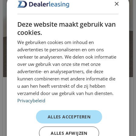
mobiliteitsbehoeften, tijdelijke projecten of wanneer je
×
stuurbekrachtiging
simpelweg flexibel en prettig wilt rijden.
stuurwiel multifunctioneel
Ervaringen van rijders
Deze website maakt gebruik van
zij airbag(s) voor
Stadsbewoner – dagelijkse ritten
cookies.
“Handzaam en zuinig — perfect voor de stad.”
We gebruiken cookies om inhoud en
advertenties te personaliseren en om ons
Student – korte ritten
verkeer te analyseren. We delen ook informatie
“Fijn formaat en makkelijk te parkeren.”
over uw gebruik van onze site met onze
Starter – eerste auto
advertentie- en analysepartners, die deze
kunnen combineren met andere informatie die
“Comfortabel en overzichtelijk voor dagelijks
u aan hen heeft verstrekt of die zij hebben
Volkswagen e-Up!
gebruik.”
verzameld door uw gebruik van hun diensten.
Hatchback
Privacybeleid
Dealerleasing is onderdeel van
Automaat
Eurocars Mobility
Vanaf
ALLES ACCEPTEREN
€649
Dealerleasing maakt deel uit van Eurocars Mobility, een
/mnd excl. btw
mobiliteitsgroep met meer dan 15 jaar ervaring in
ALLES AFWIJZEN