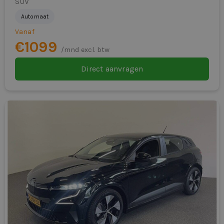
SUV
Automaat
Vanaf
€1099
/mnd excl. btw
Direct aanvragen