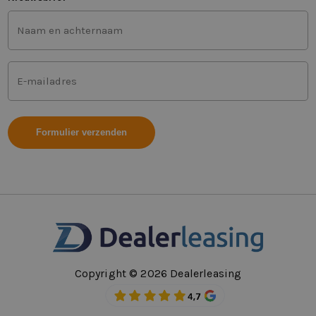
Voor-
en
achternaam
(Vereist)
Mailadres
(Vereist)
Copyright © 2026 Dealerleasing