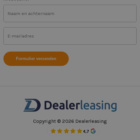
Voor-
en
achternaam
(Vereist)
Mailadres
(Vereist)
Copyright © 2026 Dealerleasing