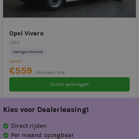
stuurbekrachtiging
stuur verstelbaar
trekhaak
Opel Vivaro
verkeersbord detectie
L2H1
Handgeschakeld
vermoeidheids herkenning
Vanaf
warmtewerende voorruit
€559
/mnd excl. btw
WiFi voorbereiding
Direct aanvragen
zijwandbekleding laadruimte
Kies voor Dealerleasing!
Direct rijden
Per maand opzegbaar