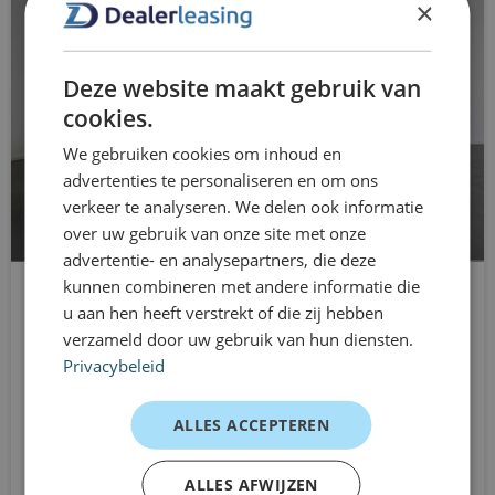
bots waarschuwing systeem
×
afschrijving zijn geregeld, zodat jij zonder zorgen op pad
Brake Assist System
bent. Dit maakt de Expert dubbele cabine ideaal voor
Deze website maakt gebruik van
projectwerk, teamvervoer én flexibele mobiliteit op maat.
buitenspiegels elektrisch verstel- en
cookies.
Ervaringen van rijders
verwarmbaar
We gebruiken cookies om inhoud en
Installatieteam – dagelijks gebruik
buitenspiegels in carrosseriekleur
advertenties te personaliseren en om ons
“Fijn dat we met z’n allen + gereedschap in één rit
verkeer te analyseren. We delen ook informatie
bumpers in carrosseriekleur
over uw gebruik van onze site met onze
kunnen.”
advertentie- en analysepartners, die deze
centrale deurvergrendeling met
Projectleider – gecombineerde ritten
kunnen combineren met andere informatie die
afstandsbediening
“Ruime cabine en grote laadruimte, precies wat we
u aan hen heeft verstrekt of die zij hebben
Ford Transit Custom
verzameld door uw gebruik van hun diensten.
zochten.”
connected services
L2H1 Dubbele Cabine
Privacybeleid
ZZP’er – flexibele mobiliteit
Handgeschakeld
DAB ontvanger
“Geen langdurige verplichtingen, snel geregeld.”
Vanaf
ALLES ACCEPTEREN
dimlichten automatisch
€754
/mnd excl. btw
Dealerleasing is onderdeel van
ALLES AFWIJZEN
dodehoek detectie