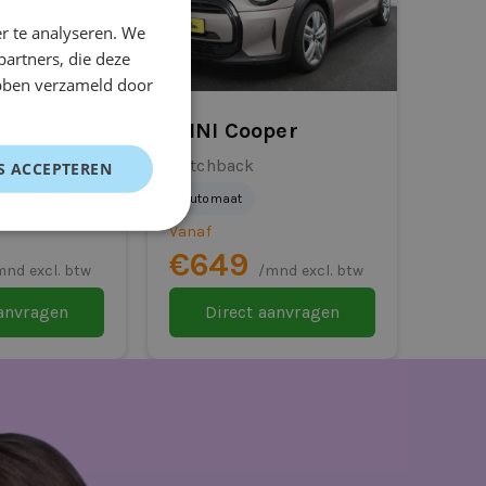
r te analyseren. We
partners, die deze
ebben verzameld door
ris
MINI Cooper
Hatchback
S ACCEPTEREN
Automaat
Vanaf
€649
mnd excl. btw
/mnd excl. btw
aanvragen
Direct aanvragen