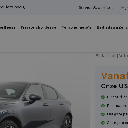
cijfers nodig
Service & contact
Mij
ortlease
Private shortlease
Personenauto’s
Bedrijfswagen
Polest
Elektrisch
|
Aut
Vana
Onze US
Direct rijd
Per maand
Laagste pr
Geen jaarci