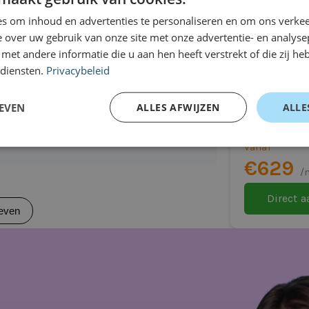
auto
even
viteitsmogelijkheden en ondersteunt
s om inhoud en advertenties te personaliseren en om ons verkee
 over uw gebruik van onze site met onze advertentie- en analyse
 gemak. Alles is ontworpen met focus op
et andere informatie die u aan hen heeft verstrekt of die zij h
 diensten.
Privacybeleid
Toyota Ya
Hatchback
EVEN
ALLES AFWIJZEN
ALLE
 van uitvoering)
Automaat
Vanaf
€629
tvoering)
/
Direct 
even
aal is voor jou