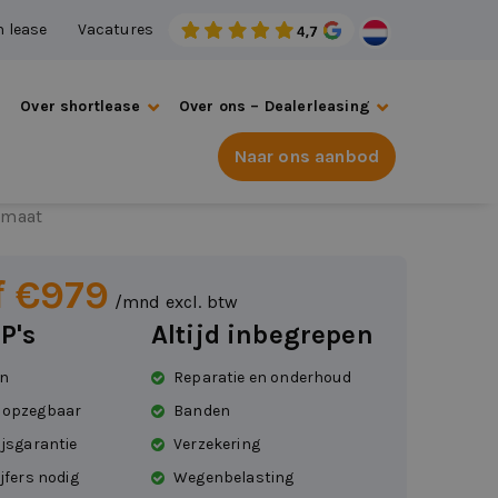
n lease
Vacatures
s
Over shortlease
Over ons – Dealerleasing
Naar ons aanbod
ar 2
omaat
f €979
/mnd excl. btw
P's
Altijd inbegrepen
en
Reparatie en onderhoud
 opzegbaar
Banden
ijsgarantie
Verzekering
jfers nodig
Wegenbelasting