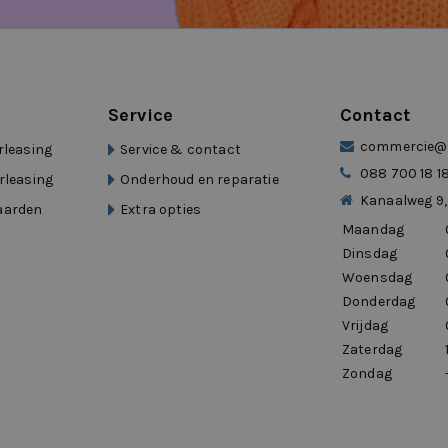
 perfect.”
medewerkers.”
erleasing
Service
Contact
commercie@d
rleasing
Service & contact
088 700 18 1
rleasing
Onderhoud en reparatie
Kanaalweg 9,
aarden
Extra opties
Maandag
warmbaar
’ers
Dinsdag
Woensdag
Donderdag
aarden en mobiliteit die meebeweegt met
Vrijdag
Zaterdag
van Eurocars Mobility
Zondag
Mobility, een ervaren mobiliteitsgroep met
sorsturing
 Binnen deze groep staan flexibiliteit,