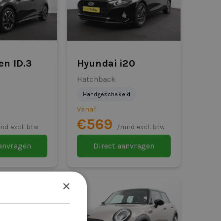
en ID.3
Hyundai i20
Hatchback
Handgeschakeld
Vanaf
€569
nd excl. btw
/mnd excl. btw
aanvragen
Direct aanvragen
×