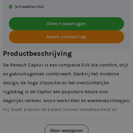
Schadeherstel
Direct aanvragen
Neem contact op
Productbeschrijving
De Renault Captur is een compacte SUV die comfort, stijl
en gebruiksgemak combineert. Dankzij het moderne
design, de hoge zitpositie en het overzichtelijke
rijgedrag is de Captur een populaire keuze voor
dagelijks verkeer, woon-werkritten en weekenduitstapjes.
Hij biedt precies de balans tussen wendbaarheid en
ruimte die je van een stads-SUV mag verwachten.
Comfortabel rijden, waar je ook gaat
Meer weergeven