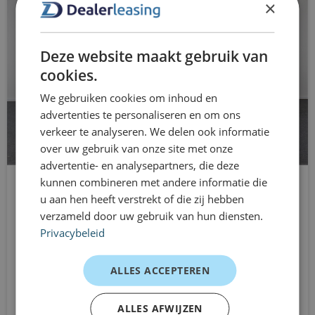
×
mobiliteitsbehoeften, tijdelijke opdrachten of gewoon
boordcomputer
wanneer je flexibel wilt blijven.
Ervaringen van rijders
Brake Assist System
Deze website maakt gebruik van
cookies.
Forens – woon-werkverkeer
buitenspiegels elektrisch inklapbaar
We gebruiken cookies om inhoud en
“Prettige zitpositie en stabiel rijgedrag, ideaal voor
buitenspiegels elektrisch verstel- en
advertenties te personaliseren en om ons
elke dag.”
verwarmbaar
verkeer te analyseren. We delen ook informatie
Gezin – dagelijkse ritten
over uw gebruik van onze site met onze
connected services
advertentie- en analysepartners, die deze
“Compact en toch voldoende ruimte voor
kunnen combineren met andere informatie die
boodschappen en spullen.”
cruise control
u aan hen heeft verstrekt of die zij hebben
MINI Countryman
Starter – eerste SUV
verzameld door uw gebruik van hun diensten.
elektrische ramen achter
SUV
“Makkelijk te rijden en comfortabel.”
Privacybeleid
Handgeschakeld
elektrische ramen voor
Dealerleasing is onderdeel van
Vanaf
ALLES ACCEPTEREN
elektronische remkrachtverdeling
€699
Eurocars Mobility
/mnd excl. btw
Elektronisch Stabiliteits Programma
ALLES AFWIJZEN
Dealerleasing maakt deel uit van Eurocars Mobility, een