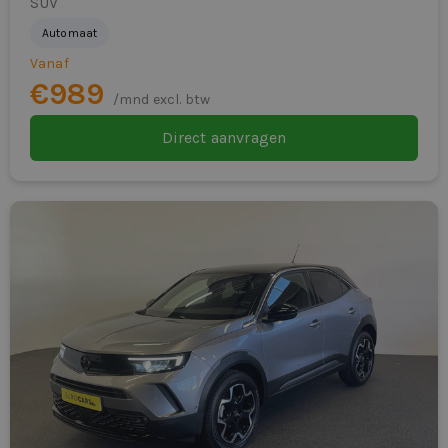
lederen stuurwiel
SUV
Automaat
lederen versnellingspook
Vanaf
LED koplampen
€989
/mnd excl. btw
multimedia-voorbereiding
Direct aanvragen
multimedia scherm klein
multimedia scherm middel
oplaadmogelijkheid
Pack Comfort
Pack Full Screen
passagiersairbag
passagiersstoel in hoogte verstelbaar