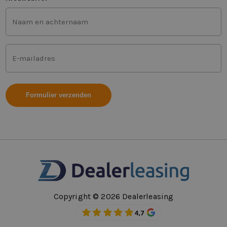
Voor-
en
achternaam
(Vereist)
Mailadres
(Vereist)
Copyright © 2026 Dealerleasing