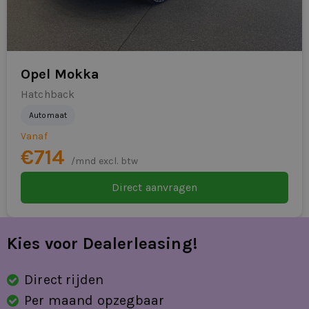
radio
RDW-leges
regensensor
Opel Mokka
Hatchback
rijstrooksensor met correctie
Automaat
sfeerverlichting
Vanaf
€714
stuurbekrachtiging snelheidsafhankelijk
/mnd excl. btw
stuur verstelbaar
Direct aanvragen
stuurwiel verwarmd
Kies voor Dealerleasing!
volledig digitaal instrumentenpaneel
zij airbag(s) voor
Direct rijden
Per maand opzegbaar