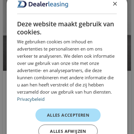
waardeverlies zijn geregeld, zodat jij zorgeloos rijdt. Dit
dakrails
×
maakt hem ideaal bij veranderende mobiliteitsbehoeften,
dimlichten automatisch en regensensor
tijdelijke opdrachten of wanneer je simpelweg
Deze website maakt gebruik van
elektrische ramen voor en achter
flexibiliteit belangrijk vindt.
cookies.
Ervaringen van rijders
elektronische remkrachtverdeling
We gebruiken cookies om inhoud en
Gezin – dagelijks gebruik
advertenties te personaliseren en om ons
Elektronisch Stabiliteits Programma
verkeer te analyseren. We delen ook informatie
“Prettig comfort en genoeg ruimte voor alles wat we
over uw gebruik van onze site met onze
hill hold functie
meenemen.”
advertentie- en analysepartners, die deze
Forens – woon-werkverkeer
hoofd airbag(s) achter
kunnen combineren met andere informatie die
u aan hen heeft verstrekt of die zij hebben
“Rijdt stabiel en ontspannen, elke dag weer.”
Kia ProCeed
hoofd airbag(s) voor
verzameld door uw gebruik van hun diensten.
Stationwagon
ZZP’er – flexibel rijden
Privacybeleid
hoofdsteunen actief
Automaat
“Snelle start en geen gedoe met langdurige
Vanaf
verplichtingen.”
LED achterlichten
ALLES ACCEPTEREN
€799
/mnd excl. btw
Dealerleasing is onderdeel van Eurocars Mobility
LED dagrijverlichting
ALLES AFWIJZEN