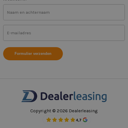
Voor-
en
achternaam
(Vereist)
Mailadres
(Vereist)
Copyright © 2026 Dealerleasing