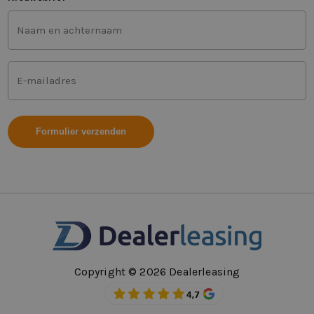
Voor-
en
achternaam
(Vereist)
Mailadres
(Vereist)
Copyright © 2026 Dealerleasing