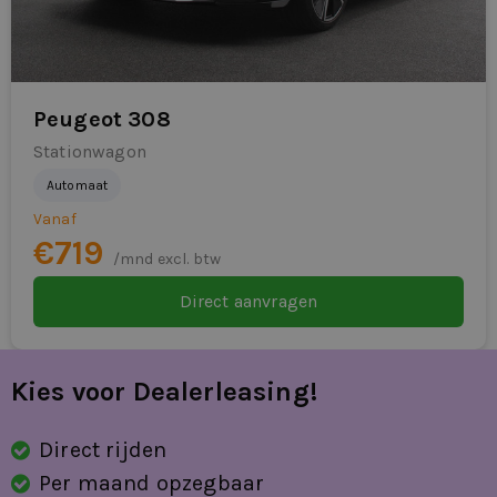
Rookvrij
spraakbediening
stuurbekrachtiging
Peugeot 308
stuur verstelbaar
Stationwagon
Automaat
stuurwiel multifunctioneel
Vanaf
verkeersbord detectie
€719
/mnd excl. btw
vermoeidheids herkenning
Direct aanvragen
volledig digitaal instrumentenpaneel groot
Volledige dealeronderhoudshistorie
Kies voor Dealerleasing!
beschikbaar
Direct rijden
zij airbag(s) voor
Per maand opzegbaar