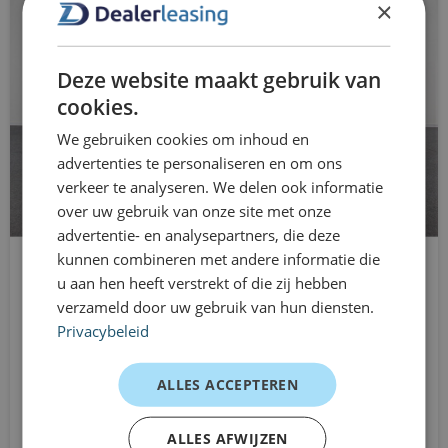
×
is, bijvoorbeeld bij projectwerk, vervangend vervoer, een
buitenspiegels in carrosseriekleur
nieuwe functie of wisselende mobiliteitsvraagstukken. Je
buitentemperatuurmeter
rijdt zonder langdurige verplichtingen en kunt je lease
Deze website maakt gebruik van
bumpers in carrosseriekleur
cookies.
eenvoudig aanpassen wanneer je situatie verandert. Zo
blijft mobiliteit overzichtelijk en flexibel geregeld.
We gebruiken cookies om inhoud en
centrale deurvergrendeling met
Klantervaringen
advertenties te personaliseren en om ons
afstandsbediening
verkeer te analyseren. We delen ook informatie
Gezin – dagelijks gebruik en weekendritten
over uw gebruik van onze site met onze
connected services
“Ruime kofferbak en comfortabel voor iedereen. Fijne
advertentie- en analysepartners, die deze
cruise control adaptief
kunnen combineren met andere informatie die
auto voor dagelijks gebruik.”
u aan hen heeft verstrekt of die zij hebben
Mercedes-Benz C-Klasse
Zakelijke rijder – tijdelijke inzet
DAB ontvanger
verzameld door uw gebruik van hun diensten.
Stationwagon
“Prettig en representatief, ideaal voor klantbezoeken.”
Privacybeleid
dakrails
Automaat
Freelancer – flexibel vervoer
Vanaf
dimlichten automatisch
“Hybride technologie en veel ruimte. Perfect voor mijn
ALLES ACCEPTEREN
€1319
ritten.”
/mnd excl. btw
elektrische ramen voor en achter
Waarom jij kiest voor Dealerleasing
ALLES AFWIJZEN