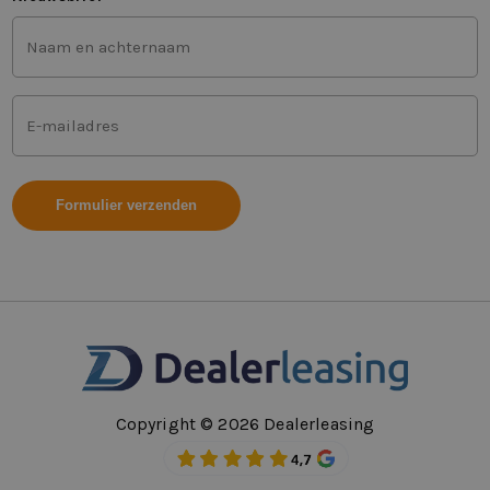
Voor-
en
achternaam
(Vereist)
Mailadres
(Vereist)
Copyright © 2026 Dealerleasing