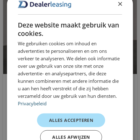
×
passagiersairbag
langdurige verplichtingen en kunt je lease eenvoudig
aanpassen wanneer je situatie verandert. Zo blijft
radio
Deze website maakt gebruik van
mobiliteit overzichtelijk én flexibel geregeld.
RDW-leges
cookies.
De voordelen van Dealerleasing voor
jou
We gebruiken cookies om inhoud en
regensensor
advertenties te personaliseren en om ons
Direct rijden uit voorraad
start/stop systeem
verkeer te analyseren. We delen ook informatie
Flexibele looptijden van 1 tot 12 maanden
over uw gebruik van onze site met onze
stuurbekrachtiging snelheidsafhankelijk
advertentie- en analysepartners, die deze
Geen langdurige verplichtingen
kunnen combineren met andere informatie die
stuur verstelbaar
Transparante kostenstructuur
u aan hen heeft verstrekt of die zij hebben
Volkswagen e-Golf
verzameld door uw gebruik van hun diensten.
telefoonintegratie
Geschikt voor zakelijk en particulier gebruik
Hatchback
Privacybeleid
Automaat
Persoonlijke en pragmatische aanpak
warmtewerend glas
Vanaf
ALLES ACCEPTEREN
zij airbag(s) voor
Klantervaringen
€679
/mnd excl. btw
Starter – stad & ritten dichtbij
ALLES AFWIJZEN