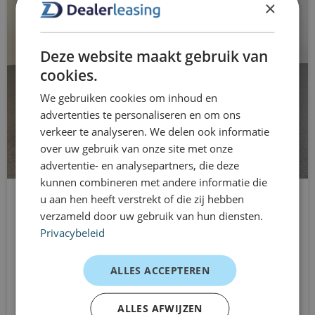
×
elektronische remkrachtverdeling
geschikt?
Elektronisch Stabiliteits Programma
• ZZP’ers die stijl en rijplezier willen
Deze website maakt gebruik van
• MKB-ondernemers
hill hold functie
cookies.
• Zakelijke rijders met stad + snelwegmix
We gebruiken cookies om inhoud en
hoofd airbag(s) voor
• Fleetgebruik met focus op premium uitstraling
advertenties te personaliseren en om ons
• Directie- of managementauto in compact segment
keyless start
verkeer te analyseren. We delen ook informatie
Lease-mogelijkheden (1–72
over uw gebruik van onze site met onze
LED achterlichten
advertentie- en analysepartners, die deze
maanden)
kunnen combineren met andere informatie die
lederen stuurwiel
Shortlease (1–12 maanden)
u aan hen heeft verstrekt of die zij hebben
Opel CORSA-E
verzameld door uw gebruik van hun diensten.
Flexibel inzetbaar zonder langdurige verplichtingen.
LED koplampen
Hatchback
Privacybeleid
Occasion Lease (vanaf 12 maanden)
Automaat
Lichtmetalen Velgen
Scherpe maandtarieven op jonge occasions.
Vanaf
ALLES ACCEPTEREN
multimedia-voorbereiding
Operational Lease (12–72 maanden)
€745
/mnd excl. btw
All-in rijden inclusief onderhoud, reparaties en
Navigatie
ALLES AFWIJZEN