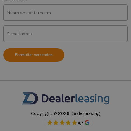
Voor-
en
achternaam
(Vereist)
Mailadres
(Vereist)
Copyright © 2026 Dealerleasing