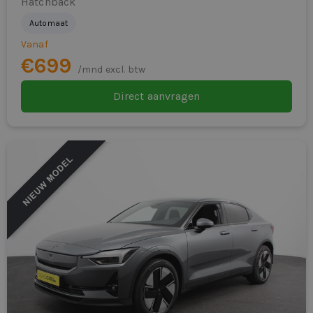
zij airbag(s) voor
Hatchback
• Persoonlijke en snelle service
Automaat
Klaar om een MINI Cooper Hatchback
Vanaf
te leasen?
€699
/mnd excl. btw
Compact leasen. Snel geregeld. Premium en sportief
Direct aanvragen
onderweg.