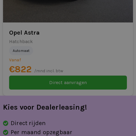
Opel Astra
Hatchback
Automaat
Vanaf
€822
/mnd incl. btw
Direct aanvragen
Kies voor Dealerleasing!
Direct rijden
Per maand opzegbaar