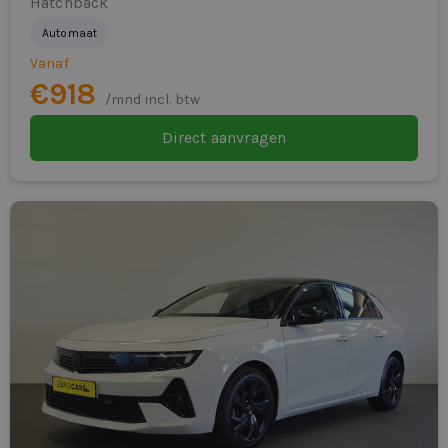
Hatchback
Automaat
Vanaf
€918
/mnd incl. btw
Direct aanvragen