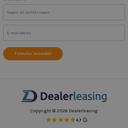
Voor-
en
achternaam
(Vereist)
Mailadres
(Vereist)
Copyright © 2026 Dealerleasing