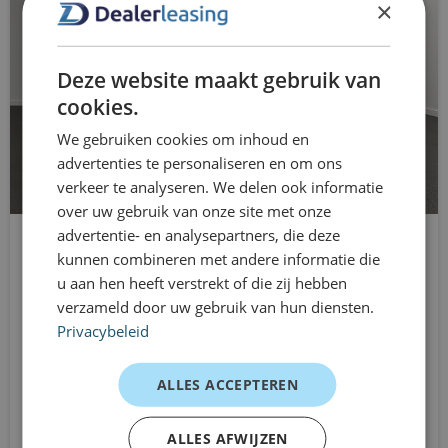
mobiliteitsbehoeften, tijdelijke projecten of wanneer je
×
stuurbekrachtiging
simpelweg flexibel en prettig wilt rijden.
stuurwiel multifunctioneel
Ervaringen van rijders
Deze website maakt gebruik van
zij airbag(s) voor
Stadsbewoner – dagelijkse ritten
cookies.
“Handzaam en zuinig — perfect voor de stad.”
We gebruiken cookies om inhoud en
advertenties te personaliseren en om ons
Student – korte ritten
verkeer te analyseren. We delen ook informatie
“Fijn formaat en makkelijk te parkeren.”
over uw gebruik van onze site met onze
Starter – eerste auto
advertentie- en analysepartners, die deze
kunnen combineren met andere informatie die
“Comfortabel en overzichtelijk voor dagelijks
u aan hen heeft verstrekt of die zij hebben
BMW 1-serie
gebruik.”
verzameld door uw gebruik van hun diensten.
Hatchback
Privacybeleid
Dealerleasing is onderdeel van
Automaat
Eurocars Mobility
Vanaf
ALLES ACCEPTEREN
€1088
Dealerleasing maakt deel uit van Eurocars Mobility, een
/mnd incl. btw
mobiliteitsgroep met meer dan 15 jaar ervaring in
ALLES AFWIJZEN