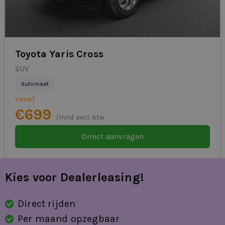
dealerlease-voorraad of vraag direct een offerte aan.
Toyota Yaris Cross
SUV
Automaat
Vanaf
€699
/mnd excl. btw
Direct aanvragen
Kies voor Dealerleasing!
Direct rijden
Per maand opzegbaar