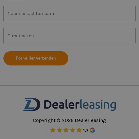
Voor-
en
achternaam
(Vereist)
Mailadres
(Vereist)
Copyright © 2026 Dealerleasing