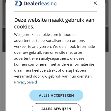
DAB ontvanger
×
Perfect voor nu flexibel leasen
dimlichten automatisch
Deze website maakt gebruik van
elektrische ramen voor
cookies.
Dealerleasing 1–12 maanden
elektronische remkrachtverdeling
We gebruiken cookies om inhoud en
Dealerleasing is dé oplossing voor ondernemers die
advertenties te personaliseren en om ons
Elektronisch Stabiliteits Programma
flexibiliteit willen behouden. Je least de Citroën C3 al
verkeer te analyseren. We delen ook informatie
vanaf 1 maand, zonder langdurige leaseverplichtingen.
over uw gebruik van onze site met onze
extra getint glas
advertentie- en analysepartners, die deze
Ideaal bij tijdelijke inzet, nieuwe medewerkers of
glans exterieur delen
kunnen combineren met andere informatie die
wanneer je kosten en risico’s wilt beperken. Contracten
u aan hen heeft verstrekt of die zij hebben
Volkswagen Golf
hill hold functie
zijn per maand opzegbaar en eenvoudig aanpasbaar aan
verzameld door uw gebruik van hun diensten.
Hatchback
jouw situatie.
Privacybeleid
hoofd airbag(s) achter
Automaat
Vanaf
hoofd airbag(s) voor
Klantervaringen
ALLES ACCEPTEREN
€729
/mnd excl. btw
LED dagrijverlichting
ZZP’er – dagelijks woon-werkverkeer
ALLES AFWIJZEN