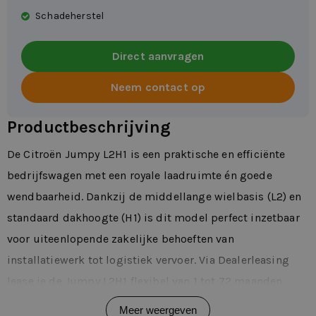
Schadeherstel
Direct aanvragen
Neem contact op
Productbeschrijving
De Citroën Jumpy L2H1 is een praktische en efficiënte
bedrijfswagen met een royale laadruimte én goede
wendbaarheid. Dankzij de middellange wielbasis (L2) en
standaard dakhoogte (H1) is dit model perfect inzetbaar
voor uiteenlopende zakelijke behoeften van
installatiewerk tot logistiek vervoer. Via Dealerleasing
lease je de Jumpy L2H1 flexibel van 1 tot 72 maanden.
Belangrijkste kenmerken
Meer weergeven