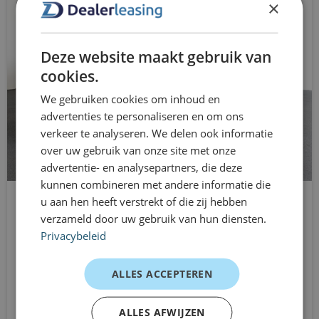
touchscreen en DAB+ radio
×
• Financial lease mogelijk vanaf 12 maanden
connected services
• Persoonlijke en snelle service
Deze website maakt gebruik van
Klaar om een Citroën Jumpy L2H1 te
DAB ontvanger
cookies.
leasen?
dimlichten automatisch
We gebruiken cookies om inhoud en
Flexibel leasen. Snel geregeld. Efficiënt onderweg.
advertenties te personaliseren en om ons
elektrische ramen voor
verkeer te analyseren. We delen ook informatie
over uw gebruik van onze site met onze
Elektrisch inklapbare spiegels
advertentie- en analysepartners, die deze
Elektronisch Stabiliteits Programma
kunnen combineren met andere informatie die
u aan hen heeft verstrekt of die zij hebben
Ford Transit Custom
hill hold functie
verzameld door uw gebruik van hun diensten.
L2H1 Dubbele Cabine
Privacybeleid
Mistlampen vóór
Automaat
Vanaf
multimedia-voorbereiding
ALLES ACCEPTEREN
€784
/mnd excl. btw
passagiersairbag
ALLES AFWIJZEN