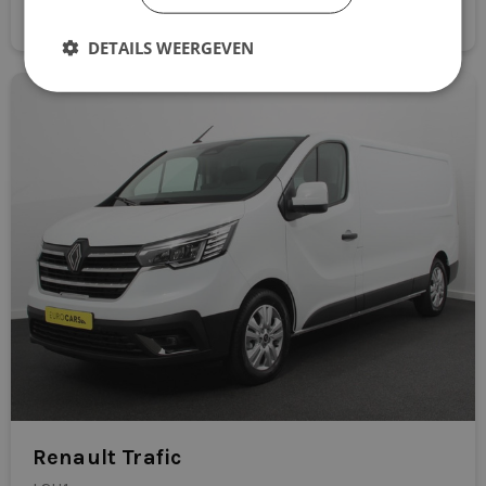
Direct aanvragen
radio
DETAILS WEERGEVEN
RDW-leges
regensensor
spraakbediening
stuur verstelbaar
stuurwiel multifunctioneel
WiFi voorbereiding
Renault Trafic