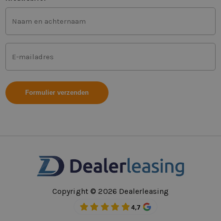
Voor-
en
achternaam
(Vereist)
Mailadres
(Vereist)
Copyright © 2026 Dealerleasing