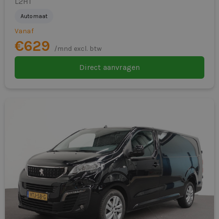
L2H1
Automaat
Vanaf
€629
/mnd excl. btw
Direct aanvragen