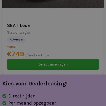
RDW-leges
regensensor
rijstrooksensor met correctie
SEAT Leon
Stationwagon
schakelmogelijkheid aan stuurwiel
Automaat
sfeerverlichting
Vanaf
€749
sportstoelen
/mnd excl. btw
spraakbediening
Direct aanvragen
stuurwiel multifunctioneel
Kies voor Dealerleasing!
stuurwiel verwarmd
trekhaak uitklapbaar
Direct rijden
Per maand opzegbaar
vermoeidheids herkenning