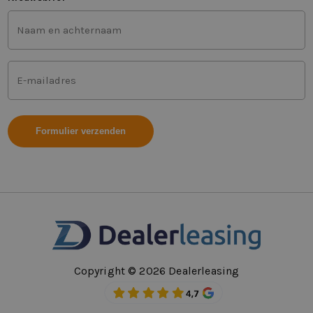
Voor-
en
achternaam
(Vereist)
Mailadres
(Vereist)
Copyright © 2026 Dealerleasing