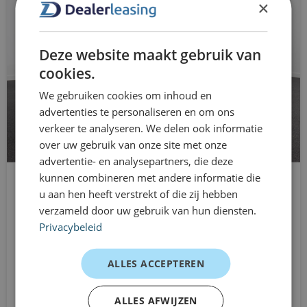
×
bijvoorbeeld bij projectwerk, vervangend vervoer of een
bumpers in carrosseriekleur
functie met wisselende mobiliteitsvraagstukken. Je rijdt
centrale airbag voor
Deze website maakt gebruik van
zonder langdurige verplichtingen en kunt je lease
cookies.
centrale deurvergrendeling met
eenvoudig aanpassen wanneer je situatie verandert. Zo
We gebruiken cookies om inhoud en
afstandsbediening
blijft mobiliteit overzichtelijk en flexibel geregeld.
advertenties te personaliseren en om ons
Klantervaringen
connected services
verkeer te analyseren. We delen ook informatie
over uw gebruik van onze site met onze
Sales professional – dynamisch en representatief
cruise control
advertentie- en analysepartners, die deze
“Prettig stuurgedrag en moderne uitstraling — ideaal
kunnen combineren met andere informatie die
DAB ontvanger
tussen afspraken door.”
u aan hen heeft verstrekt of die zij hebben
BMW 5 Serie
Fleetmanager – tijdelijke upgrade
verzameld door uw gebruik van hun diensten.
dakrails
Stationwagon
Privacybeleid
“De stationwagon was snel beschikbaar en perfect voor
Automaat
dimlichten automatisch
ons testproject.”
Vanaf
ALLES ACCEPTEREN
Particulier – weekendritten en dagelijks gebruik
Electrische Kofferbak
€1599
/mnd excl. btw
“Ruim, comfortabel en verrassend sportief om te rijden.”
elektrische ramen achter
ALLES AFWIJZEN