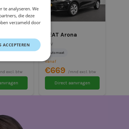
r te analyseren. We
partners, die deze
ebben verzameld door
SEAT Arona
SUV
S ACCEPTEREN
Automaat
Vanaf
€669
nd excl. btw
/mnd excl. btw
aanvragen
Direct aanvragen