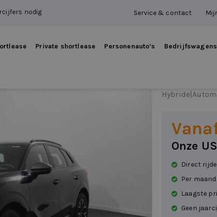
cijfers nodig
Service & contact
Mij
ortlease
Private shortlease
Personenauto’s
Bedrijfswagen
CUPRA
Hybride
|
Autom
Vana
Onze US
Direct rijd
Per maand
Laagste pr
Geen jaarci