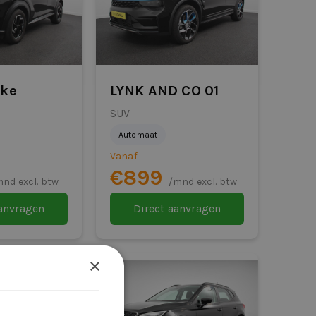
uke
LYNK AND CO 01
SUV
Automaat
Vanaf
€899
nd excl. btw
/mnd excl. btw
aanvragen
Direct aanvragen
×