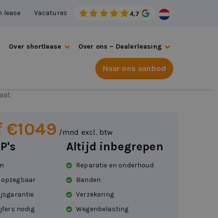
n lease
Vacatures
s
Over shortlease
Over ons – Dealerleasing
Naar ons aanbod
 Terramar
aat
f €1049
/mnd excl. btw
P's
Altijd inbegrepen
en
Reparatie en onderhoud
 opzegbaar
Banden
ijsgarantie
Verzekering
jfers nodig
Wegenbelasting