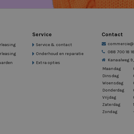
Service
Contact
commercie@d
rleasing
Service & contact
088 700 18 1
rleasing
Onderhoud en reparatie
tuurhulp
Kanaalweg 9,
aarden
Extra opties
Maandag
Dinsdag
Woensdag
Donderdag
Vrijdag
Zaterdag
Zondag