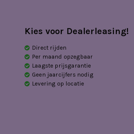
automatische snelheids begrenzing
Autonomous Emergency Braking
Kies voor Dealerleasing!
Bandenreparatieset
bandenspanningscontrolesysteem
Direct rijden
bestuurdersairbag
Per maand opzegbaar
Laagste prijsgarantie
bestuurdersstoel in hoogte verstelbaar
Geen jaarcijfers nodig
binnenspiegel automatisch dimmend
Levering op locatie
Bluetooth telefoonvoorbereiding
bots herkenning en activatie
buitenspiegels elektrisch inklapbaar
buitenspiegels elektrisch verstel- en ver