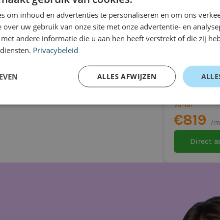
even
s om inhoud en advertenties te personaliseren en om ons verkee
 over uw gebruik van onze site met onze advertentie- en analyse
et andere informatie die u aan hen heeft verstrekt of die zij h
 diensten.
Privacybeleid
Audi Q2
SUV
EVEN
ALLES AFWIJZEN
ALLE
Automaat
Vanaf
€819
/m
Direct 