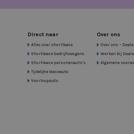
buitenspiegels in andere kleur
bumpers in carrosseriekleur
centrale airbag voor
Direct naar
Over ons
Alles over shortlease
Over ons – Deale
connected services
Shortlease bedrijfswagens
Werken bij Deale
cruise control adaptief met Stop&Go en s
Shortlease personenauto’s
Algemene voorw
DAB ontvanger
Tijdelijke leaseauto
Voorloopauto
dakrails
dimlichten automatisch
dodehoek detectie
draadloze telefoonlader