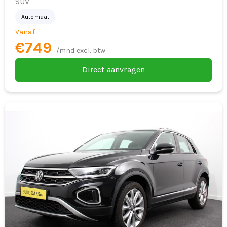
SUV
Geluidswerende zijramen voor
Automaat
Grootlichtassistent
Vanaf
€749
Handsfree elektrisch bedienbare achterklep
/mnd excl. btw
hill hold functie
Direct aanvragen
hoofd airbag(s) achter
hoofd airbag(s) voor
In hoogte verstelbare bestuurdersstoel
inclusief lendensteunverstelling
In hoogte verstelbare passagiersstoel
knie airbag(s)
koplampreiniging