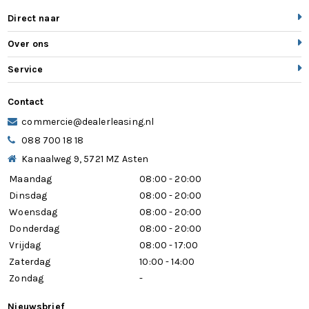
Sportieve unieke ST-Line zijskirts
Direct naar
Sportieve wielophanging: 10mm verlaagd
Over ons
Sportstoelen voor
Service
sportstuur
Contact
stuurbekrachtiging snelheidsafhankelijk
commercie@dealerleasing.nl
088 700 18 18
stuur verstelbaar
Kanaalweg 9, 5721 MZ Asten
stuurwiel multifunctioneel
Maandag
08:00 - 20:00
Dinsdag
08:00 - 20:00
Traffic Sign Recognition, Driver Alert en Wrong
Woensdag
08:00 - 20:00
Way Alert
Donderdag
08:00 - 20:00
Vrijdag
08:00 - 17:00
Wide-view achteruitrijcamera - projectie van
Zaterdag
10:00 - 14:00
de omgeving achter de auto in navigatiescherm
Zondag
-
WiFi voorbereiding
Nieuwsbrief