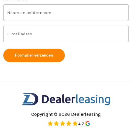
Voor-
zij airbag(s) voor
en
achternaam
Zwarte hemelbekleding
(Vereist)
Mailadres
(Vereist)
Copyright © 2026 Dealerleasing