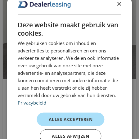
dimlichten automatisch
×
een ruime en professionele bedrijfswagen nodig hebt —
bijvoorbeeld bij projectwerk, vervangend vervoer of
dodehoek detectie
tijdelijke uitbreiding van je wagenpark. Je zit nergens
Deze website maakt gebruik van
Driver Assistance Pack
lang aan vast en kunt je lease eenvoudig aanpassen
cookies.
wanneer je situatie verandert.
elektrische ramen voor
We gebruiken cookies om inhoud en
Bij Dealerleasing rijd je direct uit voorraad en profiteer je
advertenties te personaliseren en om ons
Elektronisch Stabiliteits Programma
verkeer te analyseren. We delen ook informatie
van flexibele contracten die tussentijds aanpasbaar zijn.
over uw gebruik van onze site met onze
Laadruimte-pakket
Zo blijft je mobiliteit overzichtelijk én flexibel geregeld.
advertentie- en analysepartners, die deze
Dit maakt Dealerleasing
lederen stuurwiel
kunnen combineren met andere informatie die
aantrekkelijk voor jou
u aan hen heeft verstrekt of die zij hebben
Mercedes-Benz Sprinter
mistlampen voor
verzameld door uw gebruik van hun diensten.
Direct rijden uit voorraad
L2H2
Privacybeleid
multimedia-voorbereiding
Flexibele looptijden van 1 tot 12 maanden
Handgeschakeld
Geen langdurige verplichtingen
Vanaf
radio
ALLES ACCEPTEREN
€719
Transparante kostenstructuur
/mnd excl. btw
RDW-leges
Geschikt voor zakelijk en particulier gebruik
ALLES AFWIJZEN