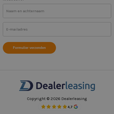
Voor-
en
achternaam
(Vereist)
Mailadres
(Vereist)
Copyright © 2026 Dealerleasing